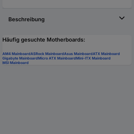
Beschreibung
Häufig gesuchte Motherboards:
AM4 Mainboard
ASRock Mainboard
Asus Mainboard
ATX Mainboard
Gigabyte Mainboard
Micro ATX Mainboard
Mini-ITX Mainboard
MSI Mainboard