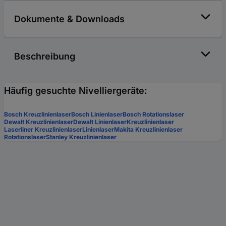
Dokumente & Downloads
Beschreibung
Häufig gesuchte Nivelliergeräte:
Bosch Kreuzlinienlaser
Bosch Linienlaser
Bosch Rotationslaser
Dewalt Kreuzlinienlaser
Dewalt Linienlaser
Kreuzlinienlaser
Laserliner Kreuzlinienlaser
Linienlaser
Makita Kreuzlinienlaser
Rotationslaser
Stanley Kreuzlinienlaser