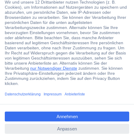
Über 1,5 Millionen Produkte
Über 6.000 Marken
Angebotsservice
Kostenlose Lieferung ab € 57,50– exkl. MwSt.
Services
ccp.user.init.failed.titl
e
Über Conrad
ccp.user.init.failed