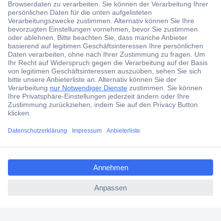
Kostenlose Lieferung ab € 57,50– exkl. MwSt.
Services
Über Conrad
Conrad erleben
Für Bildungseinrichtungen
ccp.user.init.failed.titl
e
ccp.user.init.failed
Aktuelle Angebote