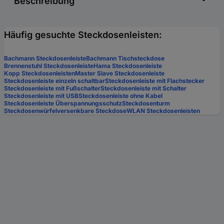
Beschreibung
Häufig gesuchte Steckdosenleisten:
Bachmann Steckdosenleiste
Bachmann Tischsteckdose
Brennenstuhl Steckdosenleiste
Hama Steckdosenleiste
Kopp Steckdosenleisten
Master Slave Steckdosenleiste
Steckdosenleiste einzeln schaltbar
Steckdosenleiste mit Flachstecker
Steckdosenleiste mit Fußschalter
Steckdosenleiste mit Schalter
Steckdosenleiste mit USB
Steckdosenleiste ohne Kabel
Steckdosenleiste Überspannungsschutz
Steckdosenturm
Steckdosenwürfel
versenkbare Steckdose
WLAN Steckdosenleisten