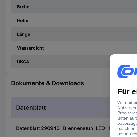
Breite
Höhe
Länge
Wasserdicht
UKCA
Dokumente & Downloads
Datenblatt
Datenblatt 2909401 Brennenstuhl LED Handlampe, 