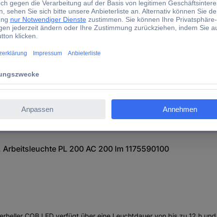
nnenstuhl LED Handlampe, Arbeitsleuchte PL 200 AC 200 
nnenstuhl LED Handlampe, Arbeitsleuchte PL 200 AC 200 
 Arbeitsleuchte PL 200 AC 200 lm 1175590100
eller COB LED verfügt über eine Leuchtdauer von bis zu 12 h und ei