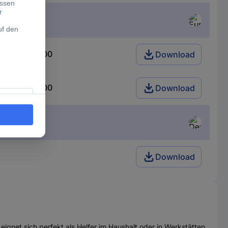
lm 1175590100
Download
lm 1175590100
Download
Download
gnet sich perfekt als Helfer im Haushalt oder in Werkstätten.