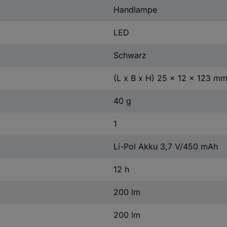
Handlampe
LED
Schwarz
(L x B x H) 25 x 12 x 123 m
40 g
1
Li-Pol Akku 3,7 V/450 mAh
12 h
200 lm
200 lm