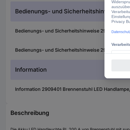
Bedienungs- und Sicherheitshinweise
Bedienungs- und Sicherheitshinweise 2909401 Bre
Bedienungs- und Sicherheitshinweise 2909401 Bre
Information
Information 2909401 Brennenstuhl LED Handlampe,
Beschreibung
Die Akku LED Handleuchte PL 200 A von Brennenstuhl mit superh