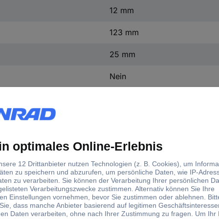
12 mm
123 mm
25 mm
Nein
Ja
Arbeitsleuchte PL 200 AC 200 lm 1175590100