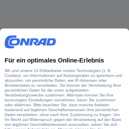
Über 1,5 Millionen Produkte
Über 6.000 Marken
Angebotsservice
Kostenlose Lieferung ab € 57,50– exkl. MwSt.
Services