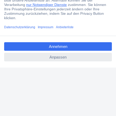
Über Conrad
ccp.user.init.failed.titl
Conrad erleben
e
ccp.user.init.failed
Für Bildungseinrichtungen
Aktuelle Angebote
Hilfe
Cookie-Einstellungen