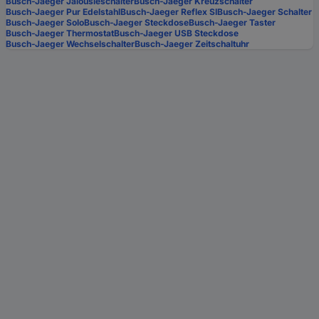
Busch-Jaeger Jalousieschalter
Busch-Jaeger Kreuzschalter
Busch-Jaeger Pur Edelstahl
Busch-Jaeger Reflex SI
Busch-Jaeger Schalter
Busch-Jaeger Solo
Busch-Jaeger Steckdose
Busch-Jaeger Taster
Busch-Jaeger Thermostat
Busch-Jaeger USB Steckdose
Busch-Jaeger Wechselschalter
Busch-Jaeger Zeitschaltuhr