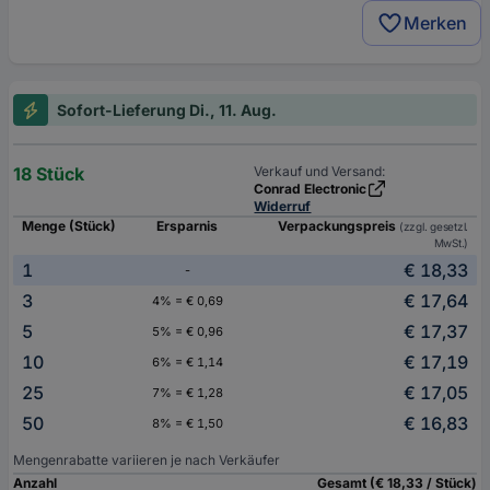
Merken
Sofort-Lieferung Di., 11. Aug.
18 Stück
Verkauf und Versand:
Conrad Electronic
Widerruf
Menge (Stück)
Ersparnis
Verpackungspreis
(zzgl. gesetzl.
MwSt.)
1
€ 18,33
-
3
€ 17,64
4% = € 0,69
5
€ 17,37
5% = € 0,96
10
€ 17,19
6% = € 1,14
25
€ 17,05
7% = € 1,28
50
€ 16,83
8% = € 1,50
Mengenrabatte variieren je nach Verkäufer
Anzahl
Gesamt (€ 18,33 / Stück)