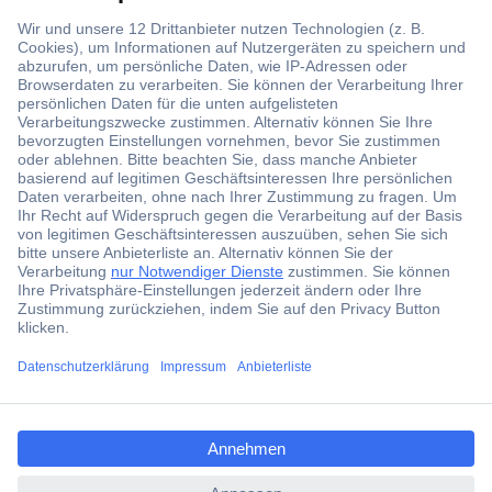
Über 1,5 Millionen Produkte
Über 6.000 Marken
Angebotsservice
Kostenlose Lieferung ab € 57,50– exkl. MwSt.
Services
Über Conrad
ccp.user.init.failed.titl
e
Conrad erleben
ccp.user.init.failed