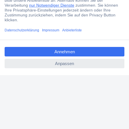
Kostenlose Lieferung ab € 57,50– exkl. MwSt.
Services
ccp.user.init.failed.titl
Über Conrad
e
ccp.user.init.failed
Conrad erleben
Für Bildungseinrichtungen
Aktuelle Angebote