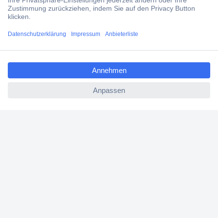
Über Conrad
ccp.user.init.failed.titl
Conrad erleben
e
ccp.user.init.failed
Für Bildungseinrichtungen
Aktuelle Angebote
Hilfe
Cookie-Einstellungen