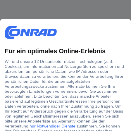
Über 1,5 Millionen Produkte
Über 6.000 Marken
Angebotsservice
Kostenlose Lieferung ab € 57,50– exkl. MwSt.
Services