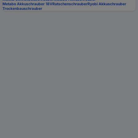
Metabo Akkuschrauber 18V
Ratschenschrauber
Ryobi Akkuschrauber
Trockenbauschrauber