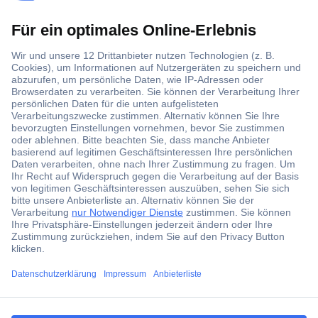
Über 1,5 Millionen Produkte
Über 6.000 Marken
Angebotsservice
Kostenlose Lieferung ab € 57,50– exkl. MwSt.
Services
Über Conrad
ccp.user.init.failed.titl
e