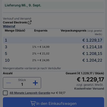
Lieferung Mi., 9. Sept.
Verkauf und Versand:
Conrad Electronic
Widerruf
Menge (Stück)
Ersparnis
Verpackungspreis
(zzgl. gesetzl.
MwSt.)
1
€ 1.229,17
-
3
€ 1.214,18
1% = € 14,99
5
€ 1.208,15
2% = € 21,02
10
€ 1.204,22
2% = € 24,95
Mengenrabatte variieren je nach Verkäufer
Anzahl
Gesamt (€ 1.229,17 / Stück)
€ 1.229,17
Stück
zzgl. gesetzl. MwSt.
Kostenfreier Versand
48 Monate Langzeit-Garantie
nur € 59,17
In den Einkaufswagen