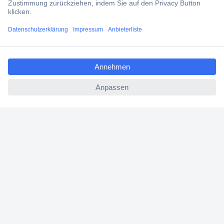
Über Conrad
ccp.user.init.failed.titl
Conrad erleben
e
ccp.user.init.failed
Für Bildungseinrichtungen
Aktuelle Angebote
Hilfe
Cookie-Einstellungen