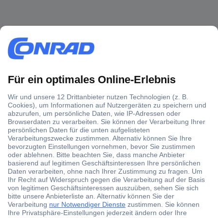
Über 1,5 Millionen Produkte
Über 6.000 Marken
Angebotsservice
Kostenlose Lieferung ab € 57,50– exkl. MwSt.
Services