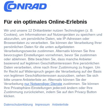
Über 1,5 Millionen Produkte
Über 6.000 Marken
Angebotsservice
Kostenlose Lieferung ab € 57,50– exkl. MwSt.
Services
Über Conrad