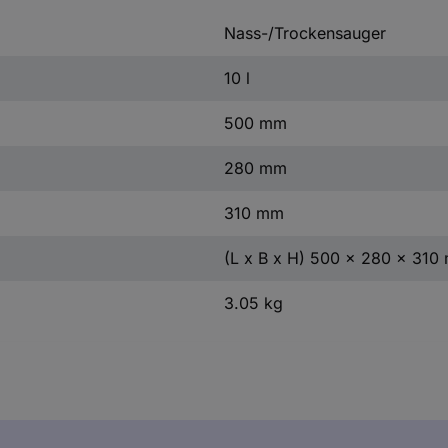
Nass-/Trockensauger
10 l
500 mm
280 mm
310 mm
(L x B x H) 500 x 280 x 310
3.05 kg