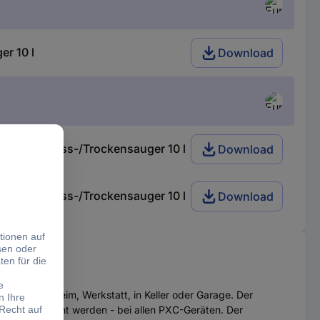
r 10 l
Download
2188165 Nass-/Trockensauger 10 l
Download
2188165 Nass-/Trockensauger 10 l
Download
n - ob in Heim, Werkstatt, in Keller oder Garage. Der
r ausgetauscht werden - bei allen PXC-Geräten. Der