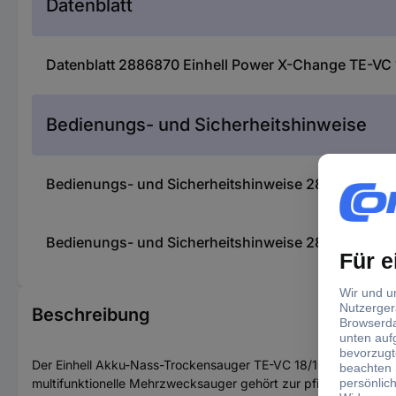
Datenblatt
Datenblatt 2886870 Einhell Power X-Change TE-VC 
Bedienungs- und Sicherheitshinweise
Bedienungs- und Sicherheitshinweise 2886870 Einh
Bedienungs- und Sicherheitshinweise 2886870 Einh
Beschreibung
Der Einhell Akku-Nass-Trockensauger TE-VC 18/10 Li-Solo besei
multifunktionelle Mehrzwecksauger gehört zur pfiffigen Power