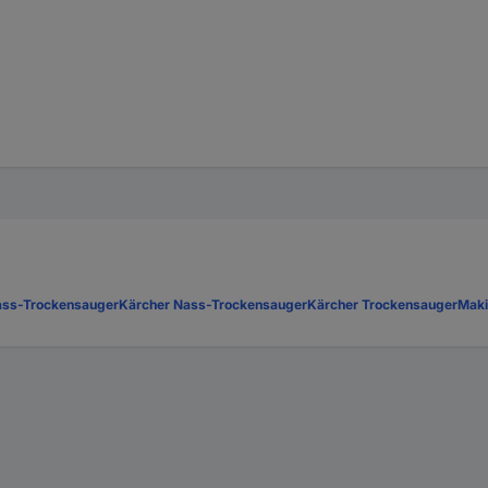
Nass-Trockensauger
Kärcher Nass-Trockensauger
Kärcher Trockensauger
Maki