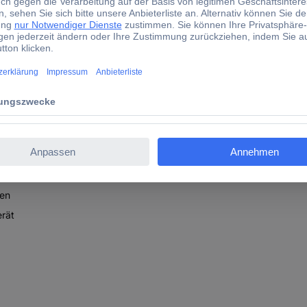
atz auch für ausdauernde Einsätze. Dabei machen die ergonomische B
ren Böden, der Sauger ist vielfältig einsetzbar, ob fürs Nass- oder 
enthaltene Zubehör direkt am Gerät verstauen. Im Nu ist der Behälter
ür die bequeme Ein-Hand-Bedienung sorgt der intelligent platzierte
in-1 Fugen-/Bürstendüse und 2-in-1 Polster-/Universaldüse, Schaum
d Ladegerät. Diese sind separat erhältlich, zum Beispiel als praktis
ansport
len
rät