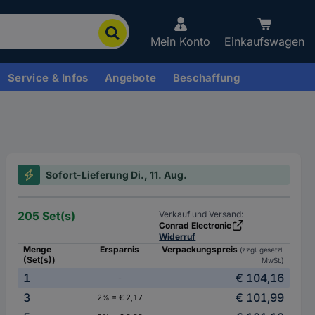
Mein Konto
Einkaufswagen
Service & Infos
Angebote
Beschaffung
Sofort-Lieferung Di., 11. Aug.
205 Set(s)
Verkauf und Versand:
Conrad Electronic
Widerruf
Menge
Ersparnis
Verpackungspreis
(zzgl. gesetzl.
(Set(s))
MwSt.)
1
€ 104,16
-
3
€ 101,99
2% = € 2,17