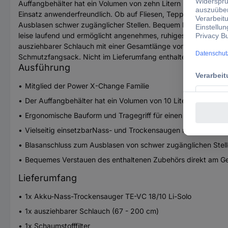
Auffangbehälter hat ein Volumen von zehn Litern und damit Pl
Einsatz anwenderfreundlich. Ob auf Fliesen, Teppich oder ande
Ausblasen schwer zugänglicher Stellen. Bequem lässt sich das 
leise laufend und ermöglicht angenehmes, ruhiges Arbeiten. F
ausziehbarer Schlauch mit einer Gesamtlänge von 2 Metern, 2-
Schmutzfangsack. Nicht im Lieferumfang enthalten sind Akku un
Ausführung
Mitglied der Power X-Change Familie
Der Auffangbehälter hat ein Volumen von 10 Litern
Ergonomische Bauform und Tragegriff für einen einfachen Tr
Vielseitig einsetzbarNass- und Trockensaugen möglich
Blasanschluss zum Ausblasen von schwer zugänglichen Stel
Bequemes Verstauen des enthaltenen Zubehörs direkt am Ge
Lieferumfang
1x Akku-Nass-Trockensauger TE-VC 18/10 Li-Solo
1x ausziehbarer Schlauch (67 - 200 cm)
1x Schaumstofffilter