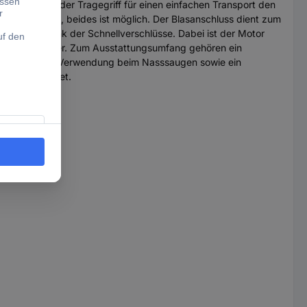
auform und der Tragegriff für einen einfachen Transport den
Trockensaugen, beides ist möglich. Der Blasanschluss dient zum
 entleert dank der Schnellverschlüsse. Dabei ist der Motor
 Ein-/Ausschalter. Zum Ausstattungsumfang gehören ein
stofffilter zur Verwendung beim Nasssaugen sowie ein
ches Starterset.