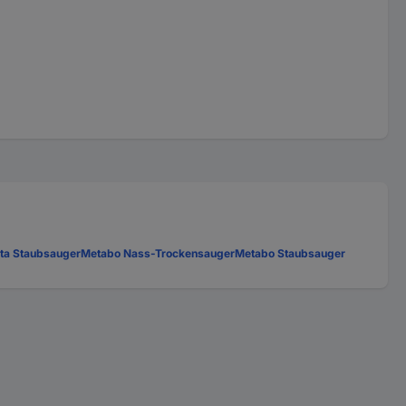
ta Staubsauger
Metabo Nass-Trockensauger
Metabo Staubsauger