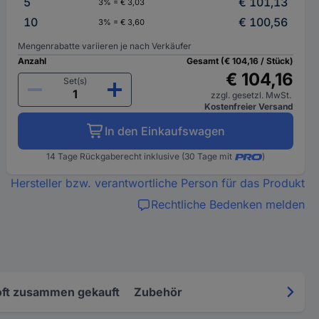
5
€ 101,13
3% = € 3,03
10
€ 100,56
3% = € 3,60
Mengenrabatte variieren je nach Verkäufer
Anzahl
Gesamt (€ 104,16 / Stück)
€ 104,16
Set(s)
zzgl. gesetzl. MwSt.
Kostenfreier Versand
In den Einkaufswagen
14 Tage Rückgaberecht inklusive (30 Tage mit
)
Hersteller bzw. verantwortliche Person für das Produkt
Rechtliche Bedenken melden
oft zusammen gekauft
Zubehör