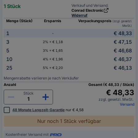
1 Stück
Verkauf und Versand:
Conrad Electronic
Widerruf
Menge (Stück)
Ersparnis
Verpackungspreis
(zzgl. gesetzl.
MwSt.)
1
€ 48,33
-
3
€ 47,15
2% = € 1,18
5
€ 46,68
3% = € 1,65
10
€ 46,37
4% = € 1,96
25
€ 46,13
5% = € 2,20
Mengenrabatte variieren je nach Verkäufer
Anzahl
Gesamt (€ 48,33 / Stück)
€ 48,33
Stück
zzgl. gesetzl. MwSt.
Versand
48 Monate Langzeit-Garantie
nur € 4,58
Nur noch 1 Stück verfügbar
Kostenfreier Versand mit