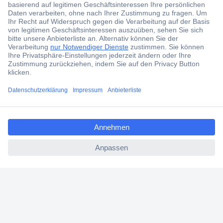
Kostenlose Lieferung ab € 57,50– exkl. MwSt.
Services
Über Conrad
ccp.user.init.failed.titl
Conrad erleben
e
ccp.user.init.failed
Für Bildungseinrichtungen
Aktuelle Angebote