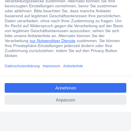
Über 1,5 Millionen Produkte
Über 6.000 Marken
Angebotsservice
Kostenlose Lieferung ab € 57,50– exkl. MwSt.
Services
Über Conrad
ccp.user.init.failed.titl
e
ccp.user.init.failed
Conrad erleben
Für Bildungseinrichtungen