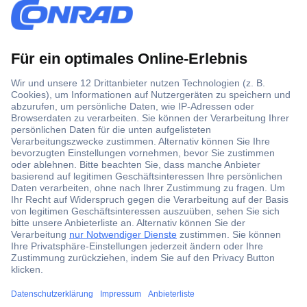
Über 1,5 Millionen Produkte
Über 6.000 Marken
Angebotsservice
Kostenlose Lieferung ab € 57,50– exkl. MwSt.
Services
Über Conrad