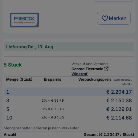
Merken
Lieferung Do., 13. Aug.
5 Stück
Verkauf und Versand:
Conrad Electronic
Widerruf
Menge (Stück)
Ersparnis
Verpackungspreis
(zzgl. gesetzl.
MwSt.)
1
€ 2.204,17
-
3
€ 2.150,38
2% = € 53,79
5
€ 2.129,01
3% = € 75,16
10
€ 2.114,68
4% = € 89,49
Mengenrabatte variieren je nach Verkäufer
Anzahl
Gesamt (€ 2.204,17 / Stück)