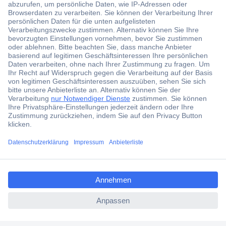
Über 1,5 Millionen Produkte
Über 6.000 Marken
Angebotsservice
Kostenlose Lieferung ab € 57,50– exkl. MwSt.
Services
Über Conrad
ccp.user.init.failed.titl
e
Conrad erleben
ccp.user.init.failed
Für Bildungseinrichtungen