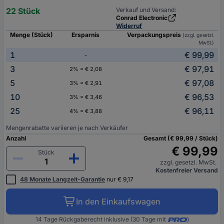
22 Stück
Verkauf und Versand:
Conrad Electronic
Widerruf
Menge (Stück)
Ersparnis
Verpackungspreis
(zzgl. gesetzl.
MwSt.)
1
€ 99,99
-
3
€ 97,91
2% = € 2,08
5
€ 97,08
3% = € 2,91
10
€ 96,53
3% = € 3,46
25
€ 96,11
4% = € 3,88
Mengenrabatte variieren je nach Verkäufer
Anzahl
Gesamt (€ 99,99 / Stück)
€ 99,99
Stück
zzgl. gesetzl. MwSt.
Kostenfreier Versand
48 Monate Langzeit-Garantie
nur € 9,17
In den Einkaufswagen
14 Tage Rückgaberecht inklusive (30 Tage mit
)