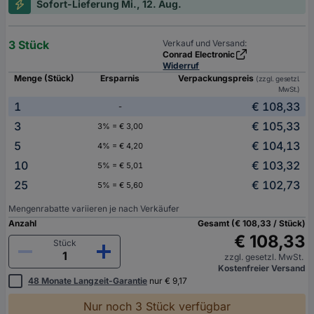
Sofort-Lieferung Mi., 12. Aug.
3 Stück
Verkauf und Versand:
Conrad Electronic
Widerruf
Menge (Stück)
Ersparnis
Verpackungspreis
(zzgl. gesetzl.
MwSt.)
1
€ 108,33
-
3
€ 105,33
3% = € 3,00
5
€ 104,13
4% = € 4,20
10
€ 103,32
5% = € 5,01
25
€ 102,73
5% = € 5,60
Mengenrabatte variieren je nach Verkäufer
Anzahl
Gesamt (€ 108,33 / Stück)
€ 108,33
Stück
zzgl. gesetzl. MwSt.
Kostenfreier Versand
48 Monate Langzeit-Garantie
nur € 9,17
Nur noch 3 Stück verfügbar