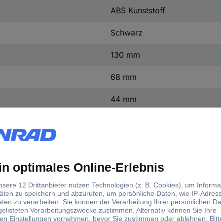
ABS Kunststoff
Schwarz
130 mm
68 mm
44 mm
1 St.
(L x B x H) 130 x 68 x 44 m
88 g
G1022B