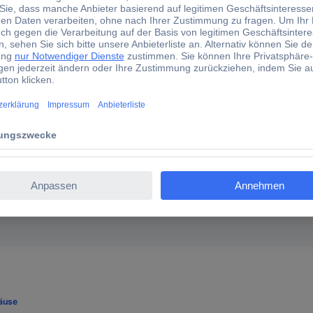
ta G1022B Gehäuse 130 x 68 x 44 ABS Kunststoff Schwarz 
äuse