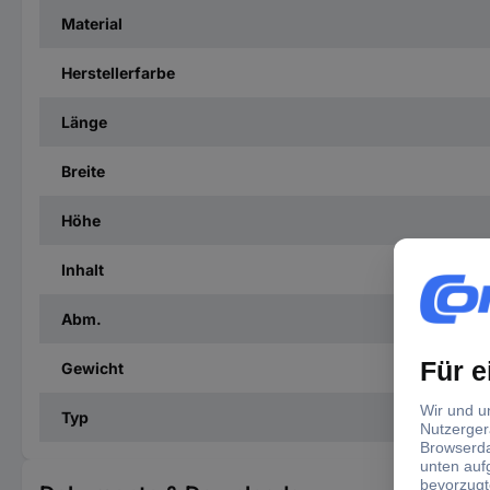
Material
Herstellerfarbe
Länge
Breite
Höhe
Inhalt
Abm.
Gewicht
Typ