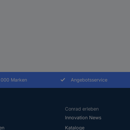
.000 Marken
Angebotsservice
Conrad erleben
Innovation News
en
Kataloge