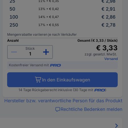
25
€ 2,98
11% = € 0,35
50
€ 2,91
13% = € 0,42
100
€ 2,86
14% = € 0,47
250
€ 2,78
17% = € 0,55
Mengenrabatte variieren je nach Verkäufer
Anzahl
Gesamt (€ 3,33 / Stück)
€ 3,33
Stück
zzgl. gesetzl. MwSt.
Versand
Kostenfreier Versand mit
In den Einkaufswagen
14 Tage Rückgaberecht inklusive (30 Tage mit
)
Hersteller bzw. verantwortliche Person für das Produkt
Rechtliche Bedenken melden