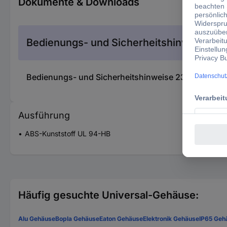
Dokumente & Downloads
Bedienungs- und Sicherheitshinweise
Bedienungs- und Sicherheitshinweise 2315727 Gain
Ausführung
ABS-Kunststoff UL 94-HB
Häufig gesuchte Universal-Gehäuse:
Alu Gehäuse
Bopla Gehäuse
Eaton Gehäuse
Elektronik Gehäuse
IP65 Geh