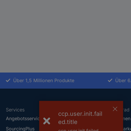
Über 1,5 Millionen Produkte
Über 6
Services
Über Conrad
ccp.user.init.fail
Angebotsservice
Unternehmen
ed.title
SourcingPlus
Conrad Mark
ccp.user.init.failed