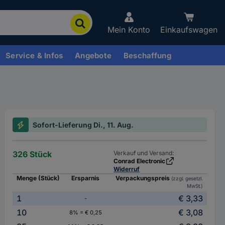
Mein Konto
Einkaufswagen
Service & Infos
Angebote
Beschaffung
Sofort-Lieferung Di., 11. Aug.
326 Stück
Verkauf und Versand:
Conrad Electronic
Widerruf
Menge (Stück)
Ersparnis
Verpackungspreis
(zzgl. gesetzl.
MwSt.)
1
€ 3,33
-
10
€ 3,08
8% = € 0,25