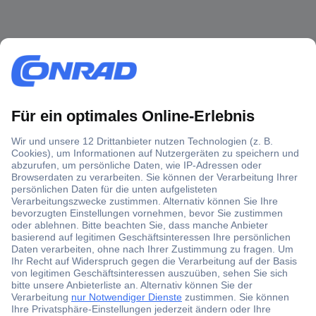
Über 1,5 Millionen Produkte
Über 6.000 Marken
Angebotsservice
Kostenlose Lieferung ab € 57,50– exkl. MwSt.
Services