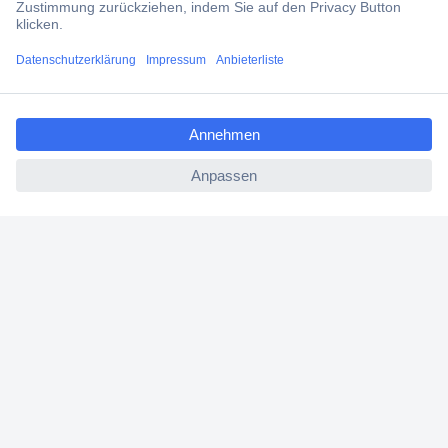
Über Conrad
ccp.user.init.failed.titl
Conrad erleben
e
ccp.user.init.failed
Für Bildungseinrichtungen
Aktuelle Angebote
Hilfe
Cookie-Einstellungen