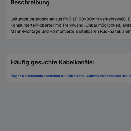
Beschreibung
Leitungsführungskanal aus PVC LF 60x90mm verkehrsweiß. Elek
Kanalunterteil/-oberteil mit Trennwand-Einbaumöglichkeit, ei
Mann-Montage und vormontierte anstellbaren Rückhalteklamm
Häufig gesuchte Kabelkanäle:
Hager Kabelkanal
Kabelkanal Alu
Kabelkanal Anthrazit
Kabelkanal Brau