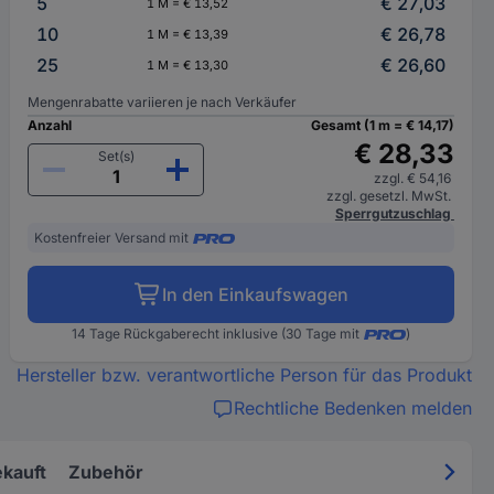
5
€ 27,03
1 M = € 13,52
10
€ 26,78
1 M = € 13,39
25
€ 26,60
1 M = € 13,30
Mengenrabatte variieren je nach Verkäufer
Anzahl
Gesamt (1 m = € 14,17)
€ 28,33
Set(s)
zzgl. € 54,16
zzgl. gesetzl. MwSt.
Sperrgutzuschlag
Kostenfreier Versand mit
In den Einkaufswagen
14 Tage Rückgaberecht inklusive (30 Tage mit
)
Hersteller bzw. verantwortliche Person für das Produkt
Rechtliche Bedenken melden
kauft
Zubehör