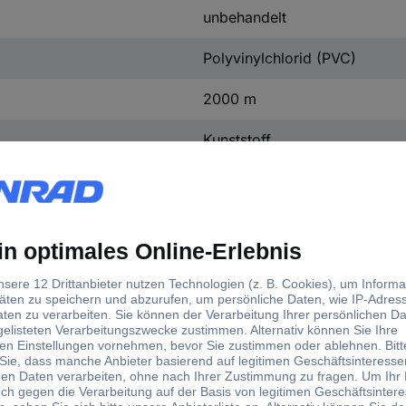
unbehandelt
Polyvinylchlorid (PVC)
2000 m
Kunststoff
Bodenlochung
0
1
TRUE
TRUE
4360 mm²