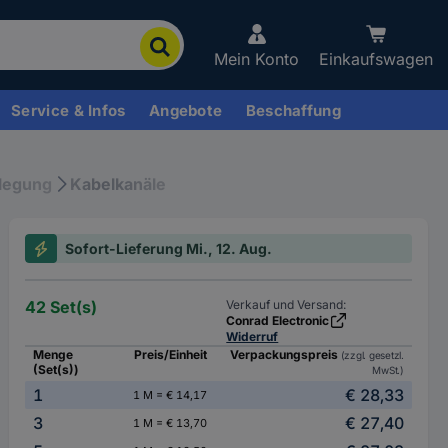
Mein Konto
Einkaufswagen
Service & Infos
Angebote
Beschaffung
legung
Kabelkanäle
Sofort-Lieferung Mi., 12. Aug.
42 Set(s)
Verkauf und Versand:
Conrad Electronic
Widerruf
Menge
Preis/Einheit
Verpackungspreis
(zzgl. gesetzl.
(Set(s))
MwSt.)
1
€ 28,33
1 M = € 14,17
3
€ 27,40
1 M = € 13,70