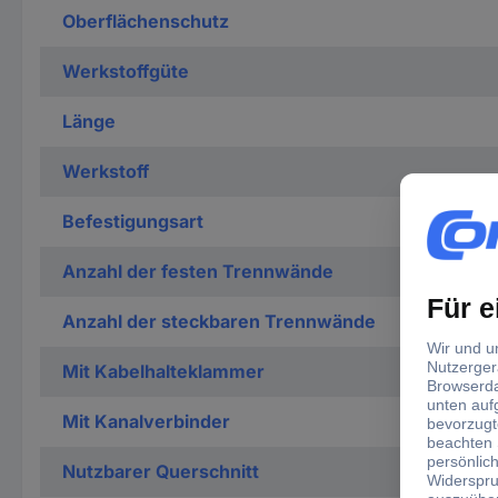
Oberflächenschutz
Werkstoffgüte
Länge
Werkstoff
Befestigungsart
Anzahl der festen Trennwände
Anzahl der steckbaren Trennwände
Mit Kabelhalteklammer
Mit Kanalverbinder
Nutzbarer Querschnitt