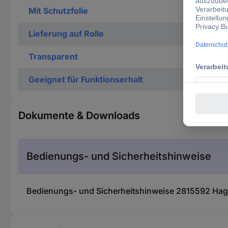
Mit Schutzfolie
Lieferung auf Rolle
Transparent
Geeignet für Funktionserhalt
Dokumente & Downloads
Bedienungs- und Sicherheitshinweise
Bedienungs- und Sicherheitshinweise 2815592 Hag