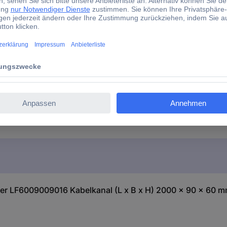
FALSE
FALSE
FALSE
FALSE
er LF6009009016 Kabelkanal (L x B x H) 2000 x 90 x 60 