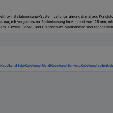
tro-Installationskanal-System Leitungsführungskanal aus Kunststo
nrastbar, mit vorgestanzter Bodenlochung im Abstand von 125 mm, mi
ern. Hinweis: Schall- und Brandschutz-Maßnahmen sind fachgerech
n
Kabelkanal Ecke
Kabelkanal Metall
Kabelkanal Schwarz
Kabelkanal selbstkle