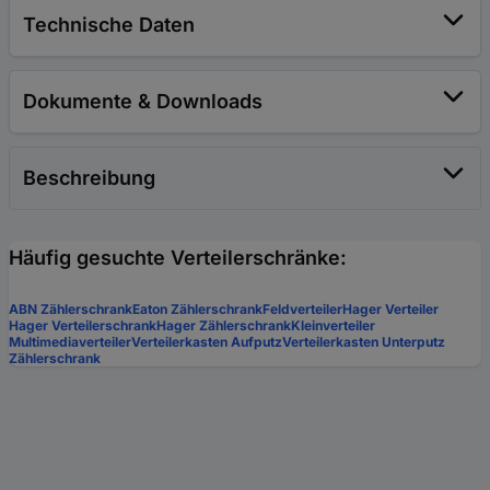
Technische Daten
Dokumente & Downloads
Beschreibung
Häufig gesuchte Verteilerschränke:
ABN Zählerschrank
Eaton Zählerschrank
Feldverteiler
Hager Verteiler
Hager Verteilerschrank
Hager Zählerschrank
Kleinverteiler
Multimediaverteiler
Verteilerkasten Aufputz
Verteilerkasten Unterputz
Zählerschrank