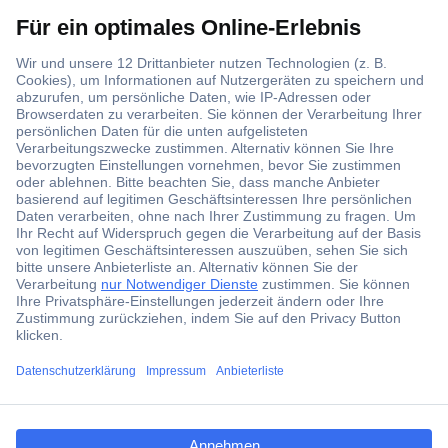
Über 1,5 Millionen Produkte
Über 6.000 Marken
Angebotsservice
Kostenlose Lieferung ab € 57,50– exkl. MwSt.
Services
Über Conrad
ccp.user.init.failed.titl
e
Conrad erleben