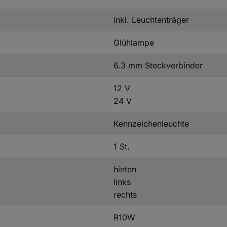
inkl. Leuchtenträger
Glühlampe
6.3 mm Steckverbinder
12 V
24 V
Kennzeichenleuchte
1 St.
hinten
links
rechts
R10W