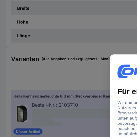
Breite
Höhe
Länge
Varianten
(Alle Angaben sind zzgl. gesetzl. MwSt., zzgl. Versan
Hella Kennzeichenleuchte 6.3 mm Steckverbinder Kennzeichenleuchte hinten, links, rechts 12 V, 24 V inkl. Leuchtenträger
Bestell-Nr.:
2103710
Dieser Artikel