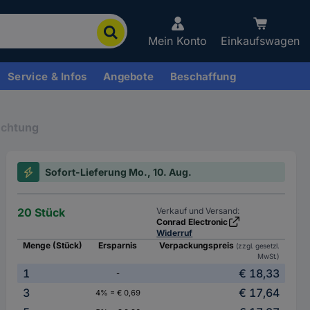
Mein Konto
Einkaufswagen
Service & Infos
Angebote
Beschaffung
uchtung
Sofort-Lieferung Mo., 10. Aug.
20 Stück
Verkauf und Versand:
Conrad Electronic
Widerruf
Menge (Stück)
Ersparnis
Verpackungspreis
(zzgl. gesetzl.
MwSt.)
1
€ 18,33
-
3
€ 17,64
4% = € 0,69