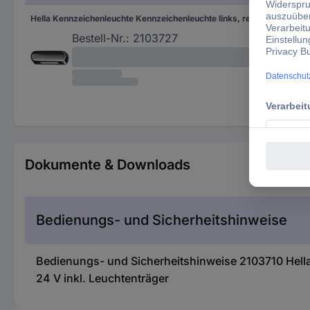
Hella Kennzeichenleuchte Kennzeichenleuchte links, rechts, hinten 12 V, 24 V
Bestell-Nr.:
2103727
Dokumente & Downloads
Bedienungs- und Sicherheitshinweise
Bedienungs- und Sicherheitshinweise 2103710 Hella
24 V inkl. Leuchtenträger