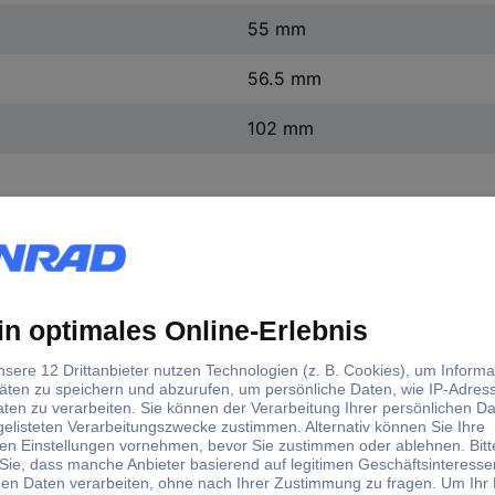
55 mm
56.5 mm
102 mm
d)