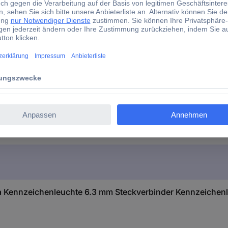
 Kennzeichenleuchte 6.3 mm Steckverbinder Kennzeichenleuc