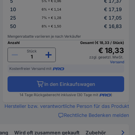
5
€ 17,37
5% = € 0,96
10
€ 17,19
6% = € 1,14
25
€ 17,05
7% = € 1,28
50
€ 16,83
8% = € 1,50
Mengenrabatte variieren je nach Verkäufer
Anzahl
Gesamt (€ 18,33 / Stück)
€ 18,33
Stück
zzgl. gesetzl. MwSt.
Versand
Kostenfreier Versand mit
In den Einkaufswagen
14 Tage Rückgaberecht inklusive (30 Tage mit
)
Hersteller bzw. verantwortliche Person für das Produkt
Rechtliche Bedenken melden
fang
Wird oft zusammen gekauft
Zubehör