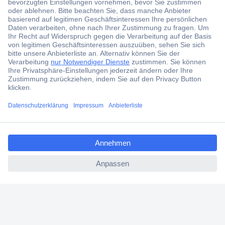
Kostenlose Lieferung ab € 57,50– exkl. MwSt.
Services
Über Conrad
Conrad erleben
ccp.user.init.failed.titl
e
ccp.user.init.failed
Für Bildungseinrichtungen
Aktuelle Angebote