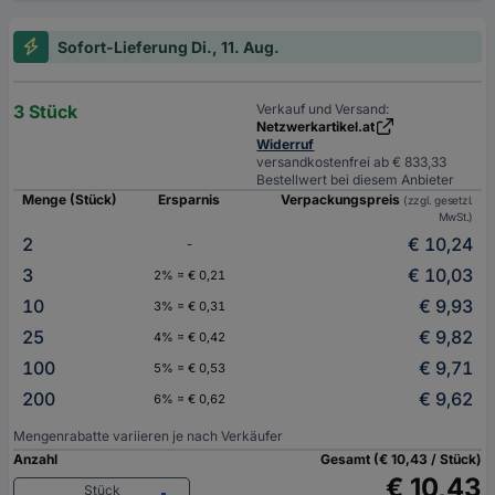
Sofort-Lieferung Di., 11. Aug.
3 Stück
Verkauf und Versand:
Netzwerkartikel.at
Widerruf
versandkostenfrei ab € 833,33
Bestellwert bei diesem Anbieter
Menge (Stück)
Ersparnis
Verpackungspreis
(zzgl. gesetzl.
MwSt.)
2
€ 10,24
-
3
€ 10,03
2% = € 0,21
10
€ 9,93
3% = € 0,31
25
€ 9,82
4% = € 0,42
100
€ 9,71
5% = € 0,53
200
€ 9,62
6% = € 0,62
Mengenrabatte variieren je nach Verkäufer
Anzahl
Gesamt (€ 10,43 / Stück)
€ 10,43
Stück