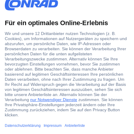
Über 1,5 Millionen Produkte
Über 6.000 Marken
Angebotsservice
Kostenlose Lieferung ab € 57,50– exkl. MwSt.
Services
Über Conrad