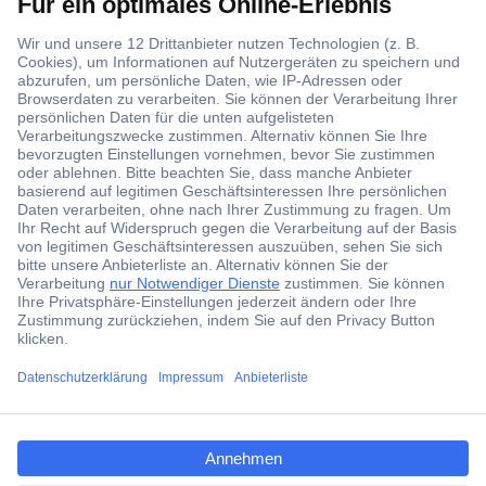
Über 1,5 Millionen Produkte
Über 6.000 Marken
Angebotsservice
Kostenlose Lieferung ab € 57,50– exkl. MwSt.
Services
Über Conrad
ccp.user.init.failed.titl
e
Conrad erleben
ccp.user.init.failed