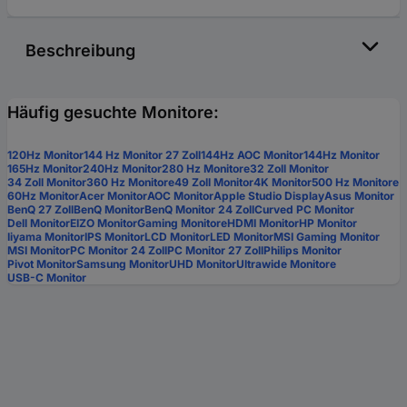
Beschreibung
Häufig gesuchte Monitore:
120Hz Monitor
144 Hz Monitor 27 Zoll
144Hz AOC Monitor
144Hz Monitor
165Hz Monitor
240Hz Monitor
280 Hz Monitore
32 Zoll Monitor
34 Zoll Monitor
360 Hz Monitore
49 Zoll Monitor
4K Monitor
500 Hz Monitore
60Hz Monitor
Acer Monitor
AOC Monitor
Apple Studio Display
Asus Monitor
BenQ 27 Zoll
BenQ Monitor
BenQ Monitor 24 Zoll
Curved PC Monitor
Dell Monitor
EIZO Monitor
Gaming Monitore
HDMI Monitor
HP Monitor
Iiyama Monitor
IPS Monitor
LCD Monitor
LED Monitor
MSI Gaming Monitor
MSI Monitor
PC Monitor 24 Zoll
PC Monitor 27 Zoll
Philips Monitor
Pivot Monitor
Samsung Monitor
UHD Monitor
Ultrawide Monitore
USB-C Monitor