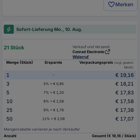
Merken
Sofort-Lieferung Mo., 10. Aug.
21 Stück
Verkauf und Versand:
Conrad Electronic
Widerruf
Menge (Stück)
Ersparnis
Verpackungspreis
(zzgl. gesetzl.
MwSt.)
1
€ 19,16
-
3
€ 18,21
5% = € 0,95
5
€ 17,83
7% = € 1,33
10
€ 17,58
8% = € 1,58
25
€ 17,38
9% = € 1,78
50
€ 17,07
11% = € 2,09
Mengenrabatte variieren je nach Verkäufer
Anzahl
Gesamt (€ 19,16 / Stück)