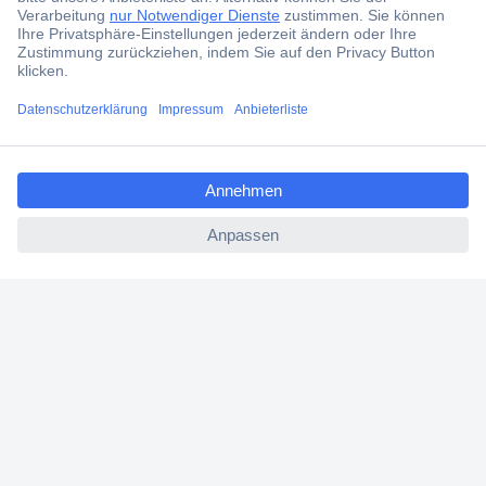
Kostenlose Lieferung ab € 57,50– exkl. MwSt.
Services
ccp.user.init.failed.titl
Über Conrad
e
ccp.user.init.failed
Conrad erleben
Für Bildungseinrichtungen
Aktuelle Angebote