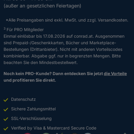
(außer an gesetzlichen Feiertagen)
e
E
-
*Alle Preisangaben sind exkl. MwSt. und zzgl. Versandkosten.
M
*
3
Für PRO Mitglieder
a
A
Einmal einlösbar bis 17.08.2026 auf conrad.at. Ausgenommen
i
l
sind Prepaid-/Geschenkkarten, Bücher und Marketplace-
l
l
Bestellungen (Drittanbieter). Nicht mit anderen Vorteilscodes
-
e
kombinierbar. Abgabe ggf. nur in begrenzten Mengen. Bitte
A
P
beachten Sie den Mindestbestellwert.
d
r
r
e
Noch kein PRO-Kunde? Dann entdecken Sie jetzt
die Vorteile
e
i
und profitieren Sie direkt.
s
s
s
a
e
n
Datenschutz
e
g
Sichere Zahlungsmittel
i
a
n
SSL-Verschlüsselung
b
!
e
Verified by Visa & Mastercard Secure Code
n