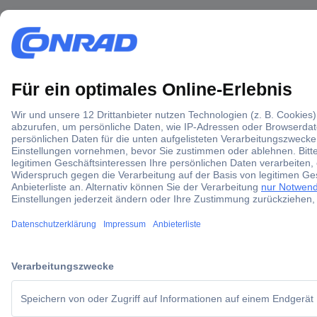
ccp.user.init.failed.titl