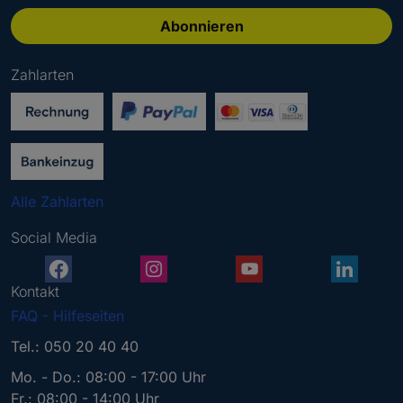
t
t
Abonnieren
e
g
Zahlarten
e
b
e
n
S
i
Alle Zahlarten
e
e
Social Media
i
n
e
Kontakt
g
FAQ - Hilfeseiten
ü
l
Tel.: 050 20 40 40
t
Mo. - Do.: 08:00 - 17:00 Uhr
i
Fr.: 08:00 - 14:00 Uhr
g