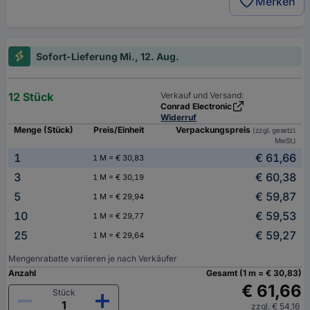
Merken
Sofort-Lieferung Mi., 12. Aug.
12 Stück
Verkauf und Versand:
Conrad Electronic
Widerruf
Menge (Stück)
Preis/Einheit
Verpackungspreis
(zzgl. gesetzl.
MwSt.)
1
€ 61,66
1 M = € 30,83
3
€ 60,38
1 M = € 30,19
5
€ 59,87
1 M = € 29,94
10
€ 59,53
1 M = € 29,77
25
€ 59,27
1 M = € 29,64
Mengenrabatte variieren je nach Verkäufer
Anzahl
Gesamt (1 m = € 30,83)
€ 61,66
Stück
zzgl. € 54,16