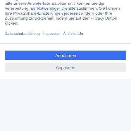
Kostenlose Lieferung ab € 57,50– exkl. MwSt.
Services
ccp.user.init.failed.titl
Über Conrad
e
ccp.user.init.failed
Conrad erleben
Für Bildungseinrichtungen
Aktuelle Angebote