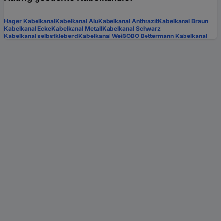
Hager Kabelkanal
Kabelkanal Alu
Kabelkanal Anthrazit
Kabelkanal Braun
Kabelkanal Ecke
Kabelkanal Metall
Kabelkanal Schwarz
Kabelkanal selbstklebend
Kabelkanal Weiß
OBO Bettermann Kabelkanal