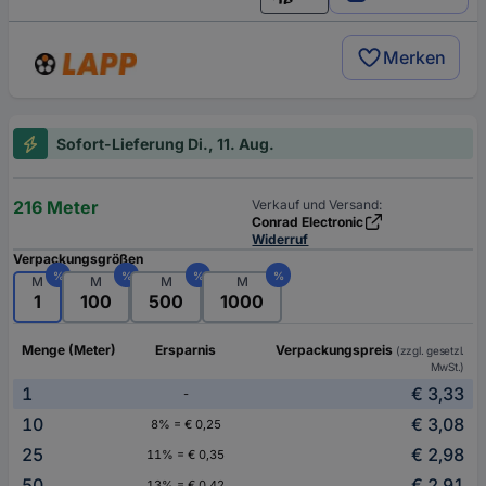
Deutsch (Deutschland)
Merken
Sofort-Lieferung Di., 11. Aug.
216 Meter
Verkauf und Versand:
Conrad Electronic
Widerruf
Verpackungsgrößen
%
%
%
%
M
M
M
M
1
100
500
1000
Menge (Meter)
Ersparnis
Verpackungspreis
(zzgl. gesetzl.
MwSt.)
1
€ 3,33
-
10
€ 3,08
8% = € 0,25
25
€ 2,98
11% = € 0,35
50
€ 2,91
13% = € 0,42