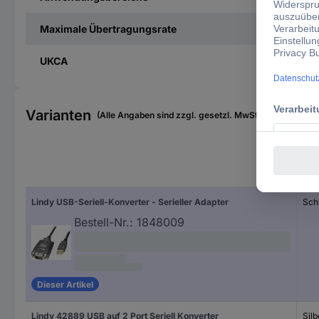
Maximale Übertragungsrate
UKCA
Varianten
(Alle Angaben sind zzgl. gesetzl. MwSt., zzgl. Versan
Hers
Lindy USB-Seriell-Konverter - Serieller Adapter
Sch
Bestell-Nr.:
1848009
Dieser Artikel
Lindy 42889 USB auf 2 Port Seriell Konverter
Silb