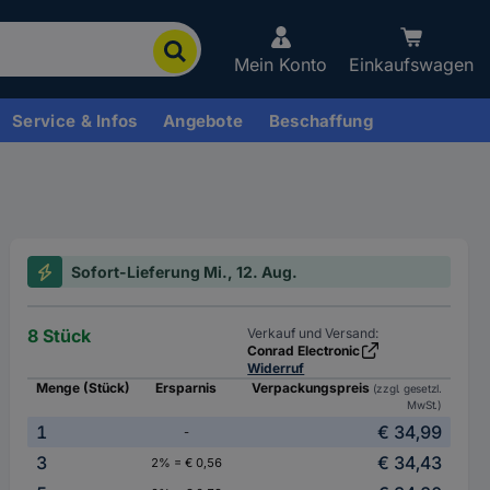
Mein Konto
Einkaufswagen
Service & Infos
Angebote
Beschaffung
Sofort-Lieferung Mi., 12. Aug.
8 Stück
Verkauf und Versand:
Conrad Electronic
Widerruf
Menge (Stück)
Ersparnis
Verpackungspreis
(zzgl. gesetzl.
MwSt.)
1
€ 34,99
-
3
€ 34,43
2% = € 0,56