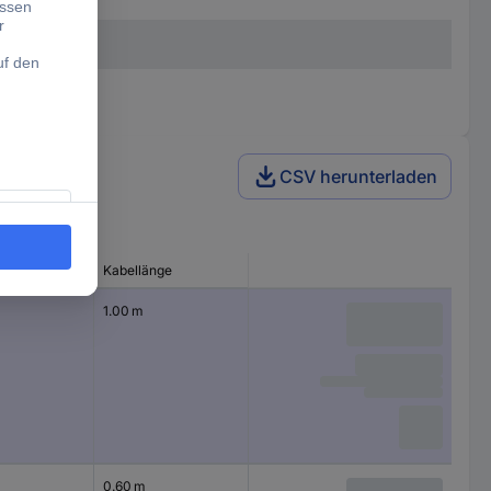
CSV herunterladen
ss-Typ
Kabellänge
1.00 m
0.60 m