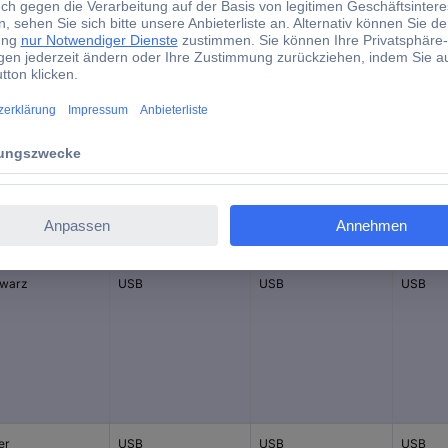
12 MBit/s
Ja
d)
tellerfarbe
Anschluss B
Anschluss A
Anschlu
warz
USB
USB
USB
er
USB
USB
USB