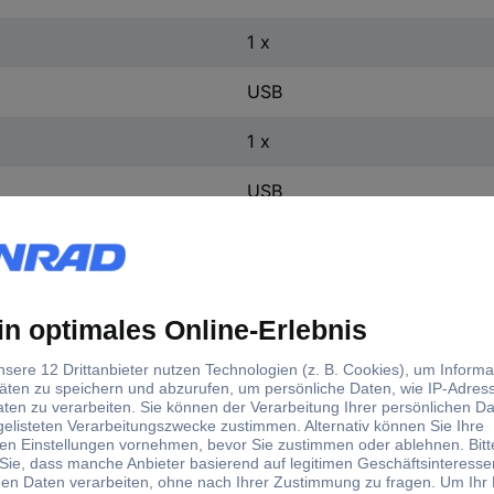
1 x
USB
1 x
USB
1.00 m
Schwarz
mit USB
USB 2.0
Adapter
USB-Adapter