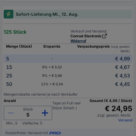
Sofort-Lieferung Mi., 12. Aug.
125 Stück
Verkauf und Versand:
Conrad Electronic
Widerruf
Menge (Stück)
Ersparnis
Verpackungspreis
(zzgl. gesetzl.
MwSt.)
5
€ 4,99
-
15
€ 4,67
6% = € 0,32
25
€ 4,53
9% = € 0,46
50
€ 4,45
11% = € 0,54
Mengenrabatte variieren je nach Verkäufer
Anzahl
Gesamt (€ 4,99 / Stück)
Tape on Full reel
€ 24,95
Stück (Inhalt: )
Stück
zzgl. gesetzl. MwSt.
Versand
Min.: 5
Vielfache: 5
Kostenfreier Versand mit