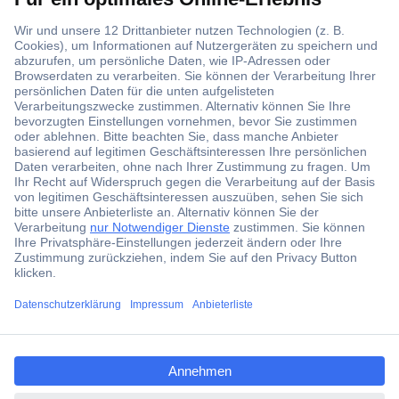
Über 1,5 Millionen Produkte
Über 6.000 Marken
Angebotsservice
Kostenlose Lieferung ab € 57,50– exkl. MwSt.
Services
Über Conrad
ccp.user.init.failed.titl
e
Conrad erleben
ccp.user.init.failed