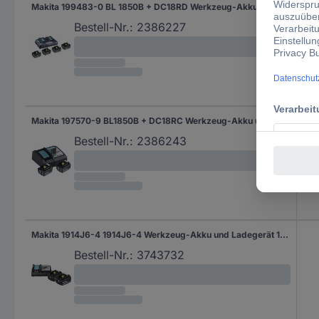
Makita 199483-0 BL 1850B + DC18RD Werkzeug-Akku und Ladegerät 18 V 5 Ah Li-Ion
5 A
Bestell-Nr.:
2386227
Makita 197570-9 BL1850B + DC18RC Werkzeug-Akku und Ladegerät 18 V 5 Ah Li-Ion
5 A
Bestell-Nr.:
2386243
Makita 1914J6-4 1914J6-4 Werkzeug-Akku und Ladegerät 14.8 V, 18 V
Bestell-Nr.:
3743732