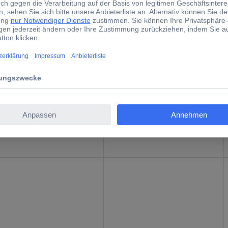
h
Li-Ion
h
Li-Ion