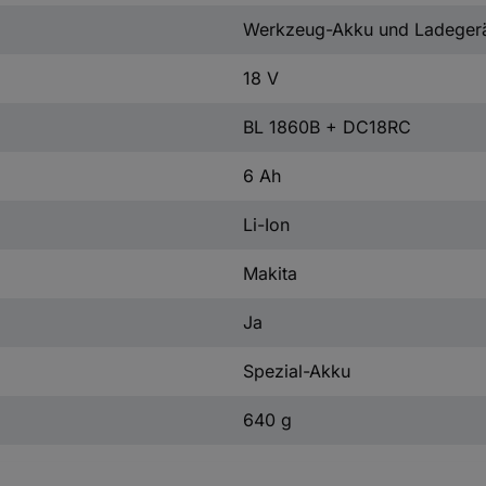
Werkzeug-Akku und Ladeger
18 V
BL 1860B + DC18RC
6 Ah
Li-Ion
Makita
Ja
Spezial-Akku
640 g