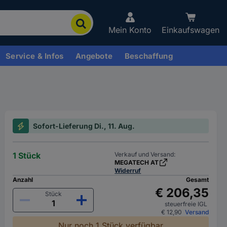
Mein Konto
Einkaufswagen
Service & Infos
Angebote
Beschaffung
Sofort-Lieferung Di., 11. Aug.
1 Stück
Verkauf und Versand:
MEGATECH AT
Widerruf
Anzahl
Gesamt
€ 206,35
Stück
steuerfreie IGL
€ 12,90
Versand
Nur noch 1 Stück verfügbar