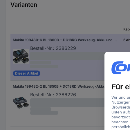
Varianten
Kap
Makita 199480-6 BL 1860B + DC18RC Werkzeug-Akku und Ladegerät 18 V 6 Ah Li-Ion
6 A
Bestell-Nr.:
2386229
Dieser Artikel
Makita 199482-2 BL 1850B + DC18RD Werkzeug-Akku und Ladegerät 18 V 5 Ah Li-Ion
5 A
Bestell-Nr.:
2386226