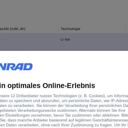
azität (mAh, Ah)
Technologie
h
Li-Ion
h
Li-Ion