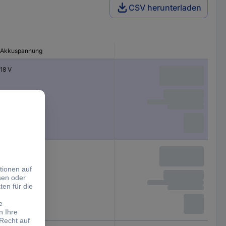
CSV herunterladen
Akkuspannung
18 V
18 V