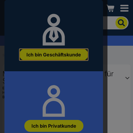
Conrad
Um
nach
dem
Produkt
Firmenlösungen & aktuelle Angebote →
zu
suchen,
Ich bin Geschäftskunde
geben
Startseite
...
Tacker & Nagler
Sie
ein
Makita F-31854 F-31854 Stifte für
Schlagwort,
eine
Stiftnagler
Artikelnummer,
EAN:
0088381292412
eine
Hst.-Teile-Nr.:
F-31854
EAN
Bestell-Nr.:
2631902
oder
eine
Teilenummer
ein
Ich bin Privatkunde