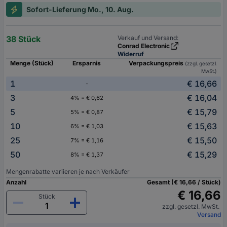
Sofort-Lieferung Mo., 10. Aug.
38 Stück
Verkauf und Versand:
Conrad Electronic
Widerruf
Menge (Stück)
Ersparnis
Verpackungspreis
(zzgl. gesetzl.
MwSt.)
1
€ 16,66
-
3
€ 16,04
4% = € 0,62
5
€ 15,79
5% = € 0,87
10
€ 15,63
6% = € 1,03
25
€ 15,50
7% = € 1,16
50
€ 15,29
8% = € 1,37
Mengenrabatte variieren je nach Verkäufer
Anzahl
Gesamt (€ 16,66 / Stück)
€ 16,66
Stück
zzgl. gesetzl. MwSt.
Versand