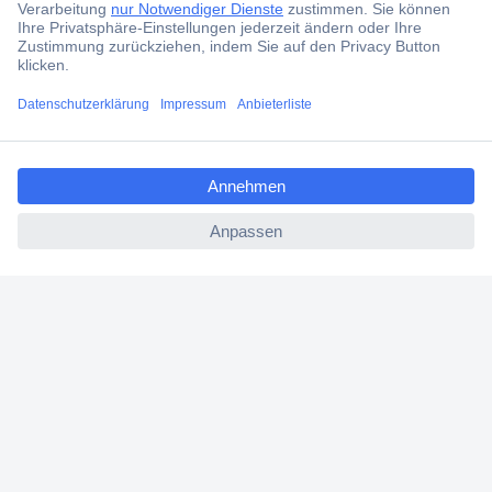
Über Conrad
ccp.user.init.failed.titl
Conrad erleben
e
ccp.user.init.failed
Für Bildungseinrichtungen
Aktuelle Angebote
Hilfe
Cookie-Einstellungen