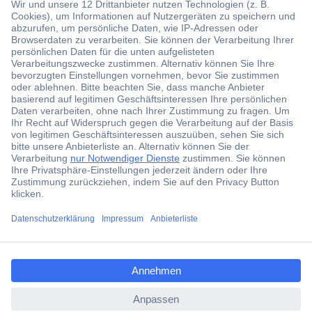
Über 1,5 Millionen Produkte
Über 6.000 Marken
Angebotsservice
Kostenlose Lieferung ab € 57,50– exkl. MwSt.
Services
ccp.user.init.failed.titl
e
Über Conrad
ccp.user.init.failed