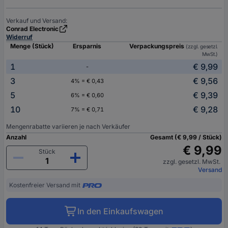
Verkauf und Versand:
Conrad Electronic
Widerruf
Menge (Stück)
Ersparnis
Verpackungspreis
(zzgl. gesetzl.
MwSt.)
1
€ 9,99
-
3
€ 9,56
4% = € 0,43
5
€ 9,39
6% = € 0,60
10
€ 9,28
7% = € 0,71
Mengenrabatte variieren je nach Verkäufer
Anzahl
Gesamt (€ 9,99 / Stück)
€ 9,99
Stück
zzgl. gesetzl. MwSt.
Versand
Kostenfreier Versand mit
In den Einkaufswagen