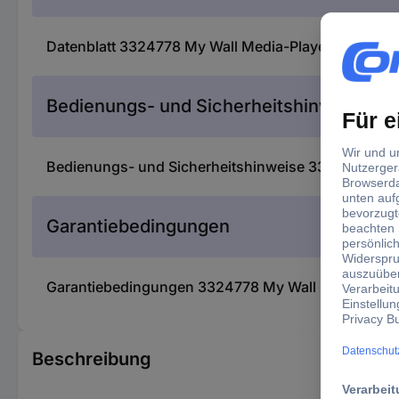
Datenblatt 3324778 My Wall Media-Player Halterun
Bedienungs- und Sicherheitshinweise
Bedienungs- und Sicherheitshinweise 3324778 My 
Garantiebedingungen
Garantiebedingungen 3324778 My Wall Media-Play
Beschreibung