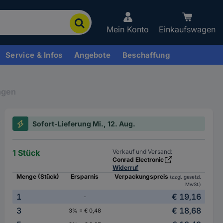
Mein Konto
Einkaufswagen
Service & Infos
Angebote
Beschaffung
ngen
Sofort-Lieferung Mi., 12. Aug.
1 Stück
Verkauf und Versand:
Conrad Electronic
Widerruf
Menge (Stück)
Ersparnis
Verpackungspreis
(zzgl. gesetzl.
MwSt.)
1
€ 19,16
-
3
€ 18,68
3% = € 0,48