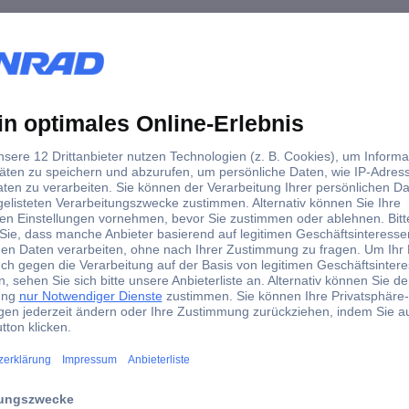
g Schwarz
Wall Media-Player Halterung Schwarz
er Halterung Schwarz