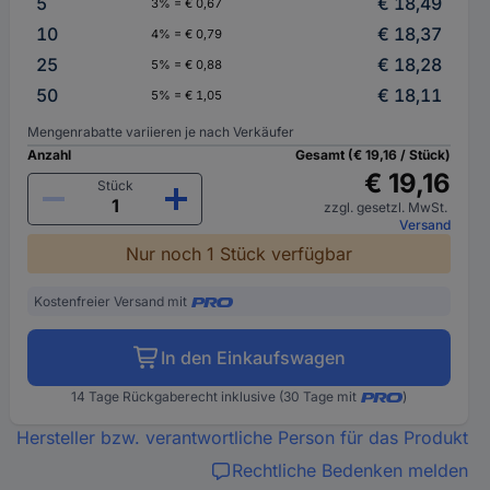
5
€ 18,49
3% = € 0,67
10
€ 18,37
4% = € 0,79
25
€ 18,28
5% = € 0,88
50
€ 18,11
5% = € 1,05
Mengenrabatte variieren je nach Verkäufer
Anzahl
Gesamt (€ 19,16 / Stück)
€ 19,16
Stück
zzgl. gesetzl. MwSt.
Versand
Nur noch 1 Stück verfügbar
Kostenfreier Versand mit
In den Einkaufswagen
14 Tage Rückgaberecht inklusive (30 Tage mit
)
Hersteller bzw. verantwortliche Person für das Produkt
Rechtliche Bedenken melden