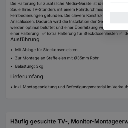
Die Halterung für zusätzliche Media-Geräte ist ideal, um mehr 
Säule Ihres TV-Ständers mit einem Rohrdurchmesser von 35 mm
Fernbedienungen gefunden. Die clevere Konstruktion der Halte
Anschlüssen. Dadurch wird die Installation der Geräte erleichte
werden optimal belüftet und einer Überhitzung wird effektiv e
einer Halterung ✅ Extra Halterung für Steckdosenleisten ✅ Id
Ausführung
Mit Ablage für Steckdosenleisten
Zur Montage an Staffeleien mit Ø35mm Rohr
Belastung: 3kg
Lieferumfang
Inkl. Montageanleitung und Befestigungsmaterial Im Ver
Häufig gesuchte TV-, Monitor-Montageerw