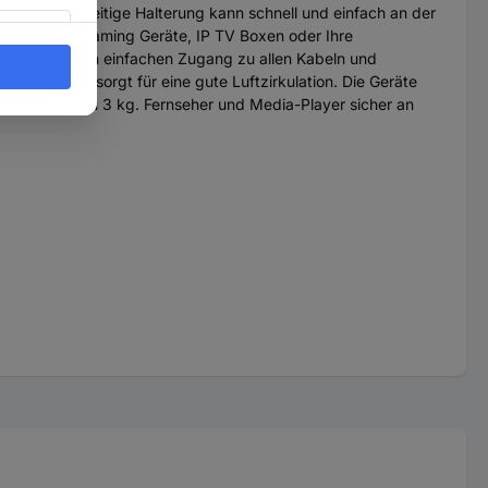
en. Die vielseitige Halterung kann schnell und einfach an der
atz für Streaming Geräte, IP TV Boxen oder Ihre
rmöglicht einen einfachen Zugang zu allen Kabeln und
r Halterung sorgt für eine gute Luftzirkulation. Die Geräte
cht von bis zu 3 kg. Fernseher und Media-Player sicher an