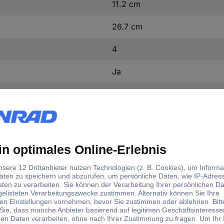
11.2 cm
26.7 cm
4
Ja
DisplayPort
PCI Express 4.0
PCIe x16
4 x
Vulkan
Ja