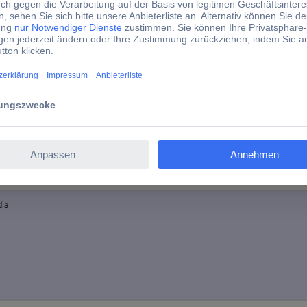
12.0
4.6
Ja
fikkarten-Serie
dia