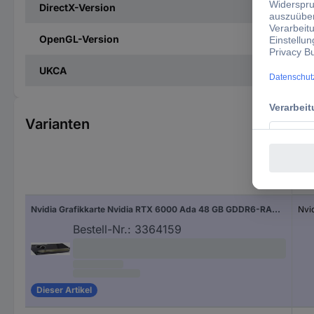
DirectX-Version
OpenGL-Version
UKCA
Varianten
Gra
Nvidia Grafikkarte Nvidia RTX 6000 Ada 48 GB GDDR6-RAM PCIe x16 DisplayPort Vulkan
Nvi
Bestell-Nr.:
3364159
Dieser Artikel