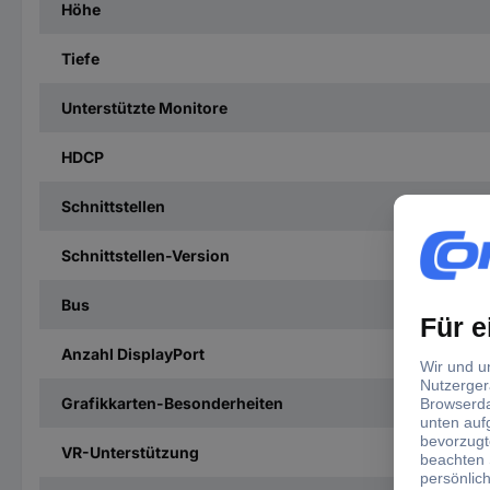
Höhe
Tiefe
Unterstützte Monitore
HDCP
Schnittstellen
Schnittstellen-Version
Bus
Anzahl DisplayPort
Grafikkarten-Besonderheiten
VR-Unterstützung