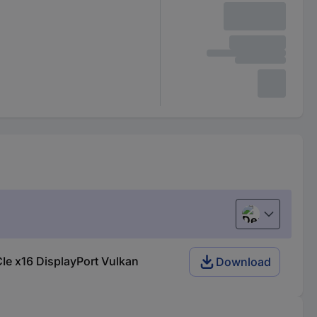
Deutsch (Deu
e x16 DisplayPort Vulkan
Download