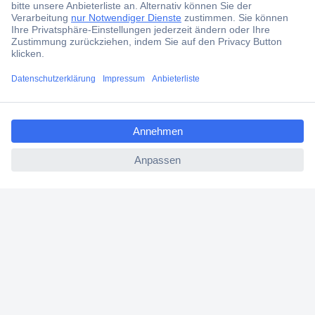
Services
Über Conrad
ccp.user.init.failed.titl
Conrad erleben
e
ccp.user.init.failed
Für Bildungseinrichtungen
Aktuelle Angebote
Hilfe
Cookie-Einstellungen