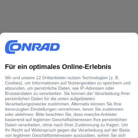
Über 1,5 Millionen Produkte
Über 6.000 Marken
Angebotsservice
Kostenlose Lieferung ab € 57,50– exkl. MwSt.