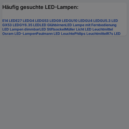
Häufig gesuchte LED-Lampen:
E14 LED
E27 LED
G4 LED
G53 LED
G9 LED
GU10 LED
GU4 LED
GU5.3 LED
GX53 LED
GY6.35 LED
LED Glühbirnen
LED Lampe mit Fernbedienung
LED Lampen dimmbar
LED Stiftsockel
Müller Licht LED Leuchtmittel
Osram LED-Lampen
Paulmann LED Leuchte
Philips Leuchtmittel
R7s LED