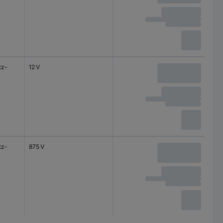
tz-
12 V
tz-
875 V