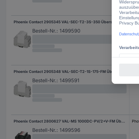
Phoenix Contact 2905345 VAL-SEC-T2-3S-350 Überspannungsschutz-Ableiter Überspannungsschutz für: Verteilerschrank 20 kA 1 St.
Ver
Bestell-Nr.:
1499590
Phoenix Contact 2905348 VAL-SEC-T2-1S-175-FM Überspannungsschutz-Ableiter Überspannungsschutz für: Verteilerschrank 20 kA 1 St.
Ver
Bestell-Nr.:
1499591
Phoenix Contact 2800627 VAL-MS 1000DC-PV/2+V-FM Überspannungsschutz-Ableiter Überspannungsschutz für: Photovoltaik-Anlage 15 kA 1 St.
Pho
Bestell-Nr.:
1499596