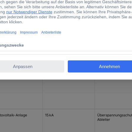
teilerschrank
20 kA
Überspannungsschu
Ableiter
teilerschrank
20 kA
Überspannungsschu
Ableiter
tovoltaik-Anlage
15 kA
Überspannungsschu
Ableiter