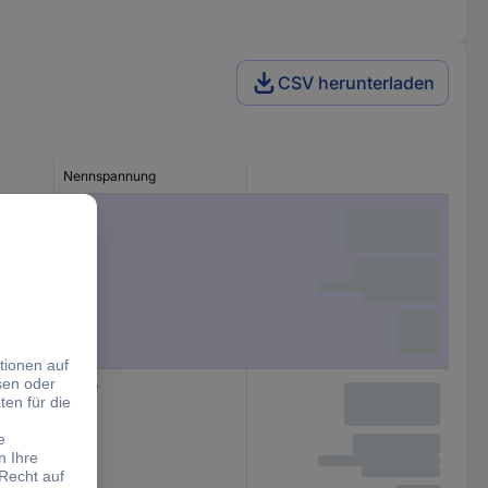
CSV herunterladen
Nennspannung
tz-
875 V
tz-
230 V