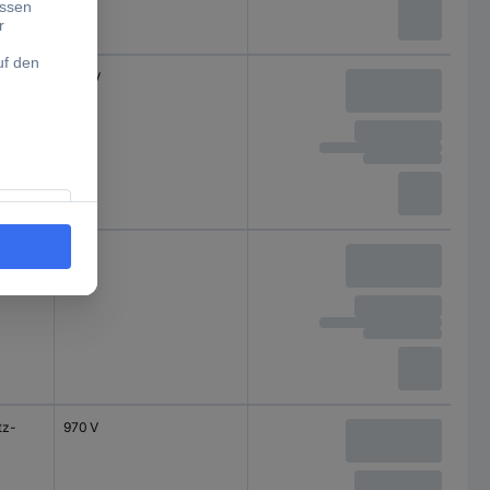
tz-
400 V
tz-
120 V
tz-
970 V