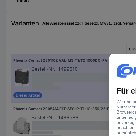
Inhalt
Varianten
(Alle Angaben sind zzgl. gesetzl. MwSt., zzgl. Versan
Übe
Phoenix Contact 2801162 VAL-MS-T1/T2 1000DC-PV-ST Überspannungsschutz-Stecker Überspannungsschutz für: Photovoltaik-Anlage 15 kA 1 St.
Pho
Bestell-Nr.:
1499610
Dieser Artikel
Phoenix Contact 2905414 FLT-SEC-P-T1-1C-350/25-FM Überspannungsschutz-Ableiter Überspannungsschutz für: Verteilerschrank 25 kA 1 St.
Ver
Bestell-Nr.:
1499589