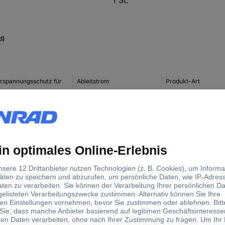
d)
rspannungsschutz für
Ableitstrom
Produkt-Art
tovoltaik-Anlage
15 kA
Überspannungsschu
Stecker
teilerschrank
25 kA
Überspannungsschu
Ableiter