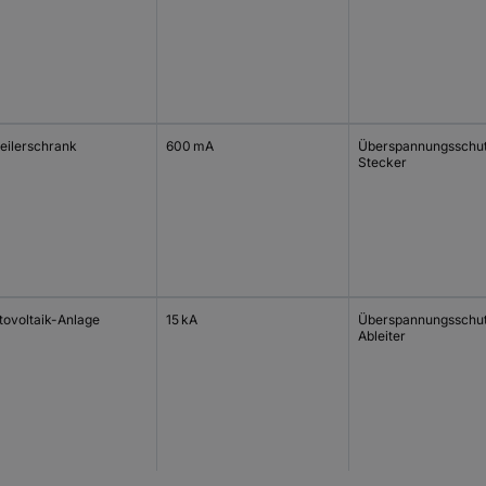
teilerschrank
600 mA
Überspannungsschu
Stecker
tovoltaik-Anlage
15 kA
Überspannungsschu
Ableiter