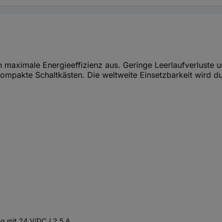
aximale Energieeffizienz aus. Geringe Leerlaufverluste un
r kompakte Schaltkästen. Die weltweite Einsetzbarkeit wird
g mit 24 V/DC / 2.5 A