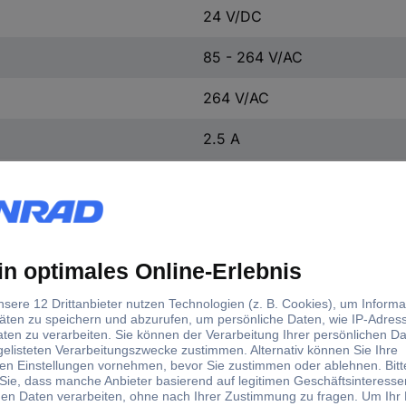
24 V/DC
85 - 264 V/AC
264 V/AC
2.5 A
2.5 A
60 W
1
24 V/DC
1 x
Schraubklemme