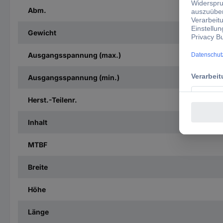
Abm.
Gewicht
Ausgangsspannung (max.)
Ausgangsspannung (min.)
Herst.-Teilenr.
Inhalt
MTBF
Breite
Höhe
Länge