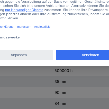
(L x B x H) 84 x 35 x 90 mm
0.2 kg
24 V/DC
24 V/DC
2902992
1 St.
500000 h
35 mm
90 mm
84 mm