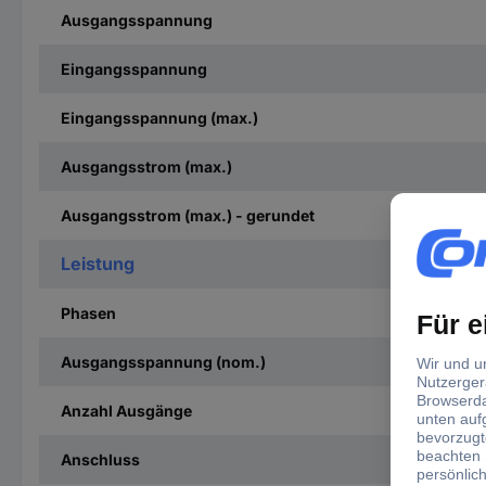
Ausgangsspannung
Eingangsspannung
Eingangsspannung (max.)
Ausgangsstrom (max.)
Ausgangsstrom (max.) - gerundet
Leistung
Phasen
Ausgangsspannung (nom.)
Anzahl Ausgänge
Anschluss