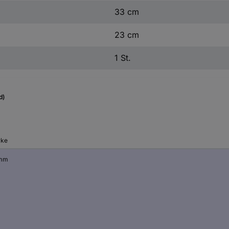
33 cm
23 cm
1 St.
d)
rke
 mm