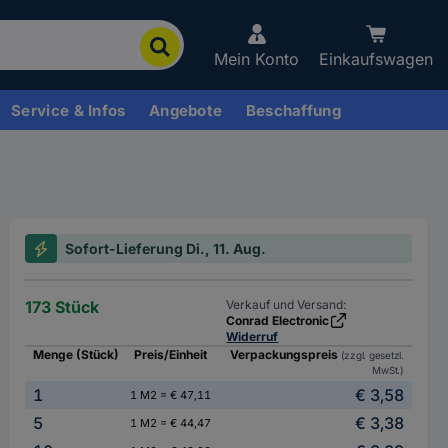
Mein Konto
Einkaufswagen
Service & Infos
Angebote
Beschaffung
Sofort-Lieferung Di., 11. Aug.
173 Stück
Verkauf und Versand:
Conrad Electronic
Widerruf
Menge (Stück)
Preis/Einheit
Verpackungspreis
(zzgl. gesetzl.
MwSt.)
1
€ 3,58
1 M2 = € 47,11
5
€ 3,38
1 M2 = € 44,47