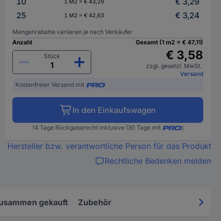
10
€ 3,29
1 M2 = € 43,29
25
€ 3,24
1 M2 = € 42,63
Mengenrabatte variieren je nach Verkäufer
Anzahl
Gesamt (1 m2 = € 47,11)
€ 3,58
Stück
zzgl. gesetzl. MwSt.
Versand
Kostenfreier Versand mit
In den Einkaufswagen
14 Tage Rückgaberecht inklusive (30 Tage mit
)
Hersteller bzw. verantwortliche Person für das Produkt
Rechtliche Bedenken melden
zusammen gekauft
Zubehör