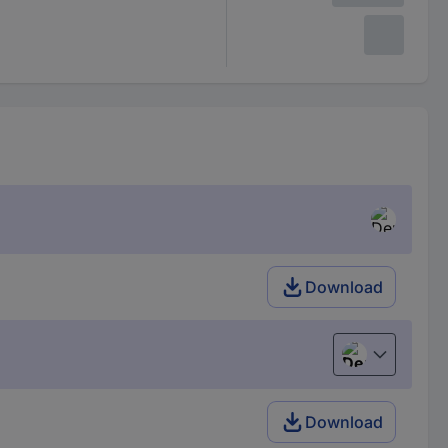
Download
Deutsch (Deu
Download