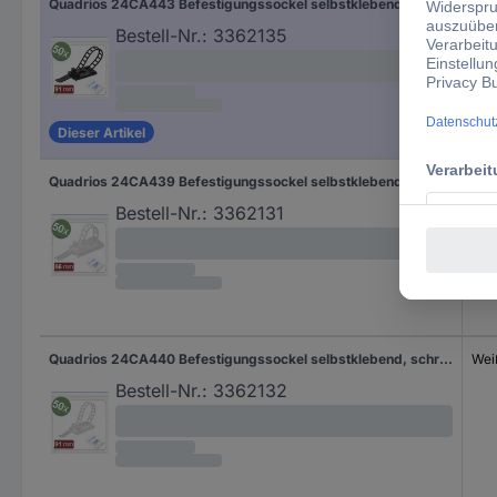
Quadrios 24CA443 Befestigungssockel selbstklebend, schraubbar 24CA443 Schwarz 50 St.
Sch
Bestell-Nr.:
3362135
Dieser Artikel
Quadrios 24CA439 Befestigungssockel selbstklebend, schraubbar 24CA439 Weiß 50 St.
Wei
Bestell-Nr.:
3362131
Quadrios 24CA440 Befestigungssockel selbstklebend, schraubbar 24CA440 Weiß 50 St.
Wei
Bestell-Nr.:
3362132