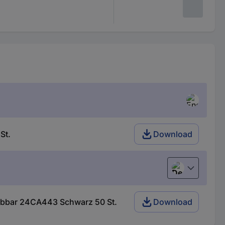
St.
Download
Deutsch (Deu
ubbar 24CA443 Schwarz 50 St.
Download