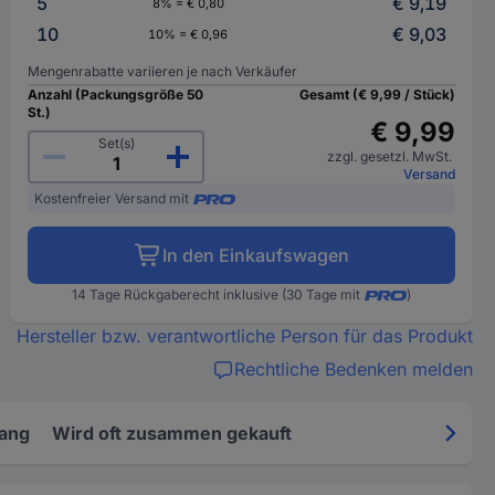
5
€ 9,19
8% = € 0,80
10
€ 9,03
10% = € 0,96
Mengenrabatte variieren je nach Verkäufer
Anzahl (Packungsgröße 50
Gesamt (€ 9,99 / Stück)
St.)
€ 9,99
Set(s)
zzgl. gesetzl. MwSt.
Versand
Kostenfreier Versand mit
In den Einkaufswagen
14 Tage Rückgaberecht inklusive (30 Tage mit
)
Hersteller bzw. verantwortliche Person für das Produkt
Rechtliche Bedenken melden
fang
Wird oft zusammen gekauft