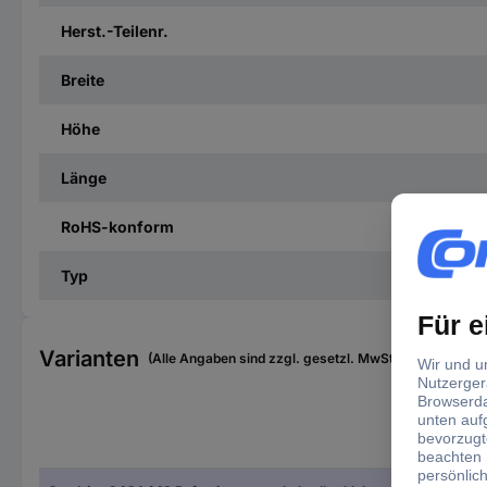
Herst.-Teilenr.
Breite
Höhe
Länge
RoHS-konform
Typ
Varianten
(Alle Angaben sind zzgl. gesetzl. MwSt., zzgl. Versan
Hers