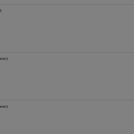
ß
warz
warz