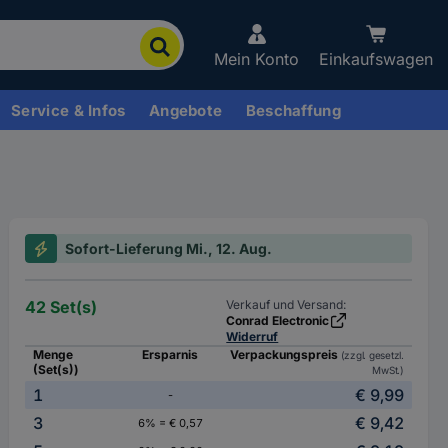
Mein Konto
Einkaufswagen
Service & Infos
Angebote
Beschaffung
Sofort-Lieferung Mi., 12. Aug.
42 Set(s)
Verkauf und Versand:
Conrad Electronic
Widerruf
Menge
Ersparnis
Verpackungspreis
(zzgl. gesetzl.
(Set(s))
MwSt.)
1
€ 9,99
-
3
€ 9,42
6% = € 0,57