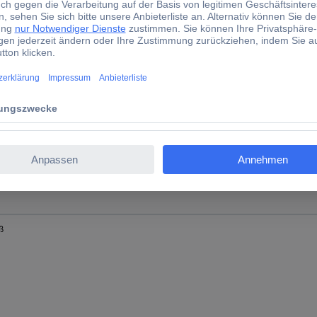
warz
ß
ß