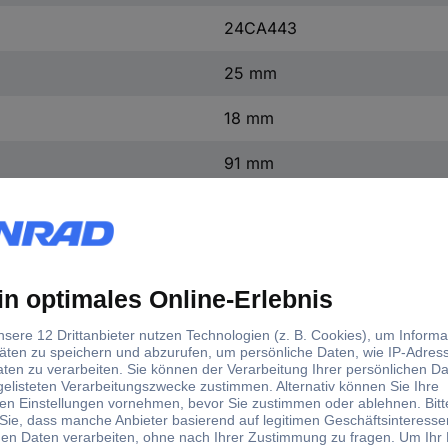
24CA443
25 mm
18 mm
91 mm
Ja
24CA443
d)
tellerfarbe