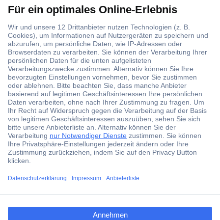
Über 1,5 Millionen Produkte
Über 6.000 Marken
Angebotsservice
Kostenlose Lieferung ab € 57,50– exkl. MwSt.
Services
Über Conrad
ccp.user.init.failed.titl
e
Conrad erleben