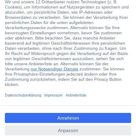
Über 1,5 Millionen Produkte
Über 6.000 Marken
Angebotsservice
Kostenlose Lieferung ab € 57,50– exkl. MwSt.
Services
ccp.user.init.failed.titl
e
Über Conrad
ccp.user.init.failed