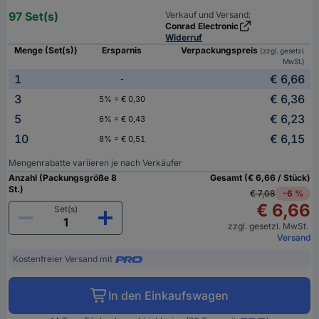
97 Set(s)
Verkauf und Versand:
Conrad Electronic
Widerruf
Menge (Set(s))
Ersparnis
Verpackungspreis
(zzgl. gesetzl.
MwSt.)
1
€ 6,66
-
3
€ 6,36
5% = € 0,30
5
€ 6,23
6% = € 0,43
10
€ 6,15
8% = € 0,51
Mengenrabatte variieren je nach Verkäufer
Anzahl (Packungsgröße 8
Gesamt (€ 6,66 / Stück)
St.)
€ 7,08
-6 %
€ 6,66
Set(s)
zzgl. gesetzl. MwSt.
Versand
Kostenfreier Versand mit
In den Einkaufswagen