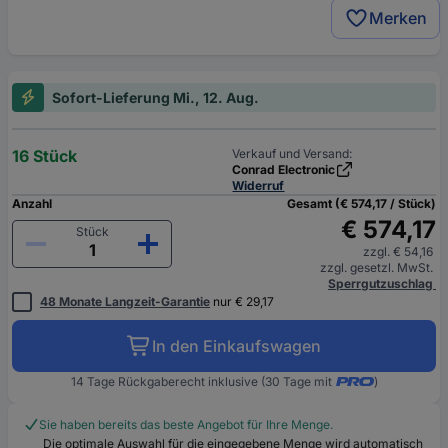
Merken
Sofort-Lieferung Mi., 12. Aug.
16 Stück
Verkauf und Versand:
Conrad Electronic
Widerruf
Anzahl
Gesamt (€ 574,17 / Stück)
€ 574,17
Stück
zzgl. € 54,16
zzgl. gesetzl. MwSt.
Sperrgutzuschlag
48 Monate Langzeit-Garantie
nur € 29,17
In den Einkaufswagen
14 Tage Rückgaberecht inklusive (30 Tage mit
)
Sie haben bereits das beste Angebot für Ihre Menge.
Die optimale Auswahl für die eingegebene Menge wird automatisch