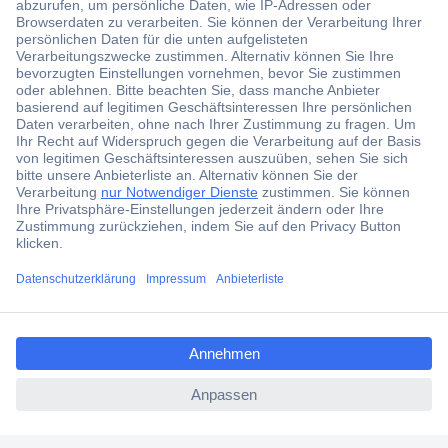
Über 1,5 Millionen Produkte
Über 6.000 Marken
Angebotsservice
Kostenlose Lieferung ab € 57,50– exkl. MwSt.
Services
Über Conrad
ccp.user.init.failed.titl
e
Conrad erleben
ccp.user.init.failed
Für Bildungseinrichtungen