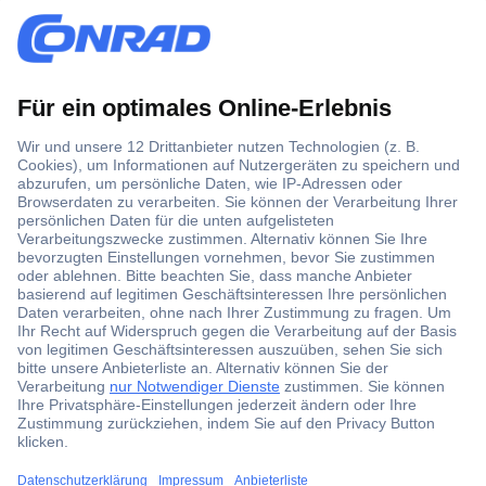
Über 1,5 Millionen Produkte
Über 6.000 Marken
Angebotsservice
Kostenlose Lieferung ab € 57,50– exkl. MwSt.
Services
Über Conrad