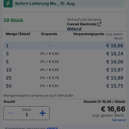
Sofort-Lieferung Mo., 10. Aug.
29 Stück
Verkauf und Versand:
Conrad Electronic
Widerruf
Menge (Stück)
Ersparnis
Verpackungspreis
(zzgl. gesetzl.
MwSt.)
1
€ 16,66
-
3
€ 16,24
3% = € 0,42
5
€ 16,08
3% = € 0,58
10
€ 15,97
4% = € 0,69
25
€ 15,88
5% = € 0,78
50
€ 15,75
5% = € 0,91
Mengenrabatte variieren je nach Verkäufer
Anzahl
Gesamt (€ 16,66 / Stück)
€ 16,66
Stück
zzgl. gesetzl. MwSt.
Versand
Kostenfreier Versand mit