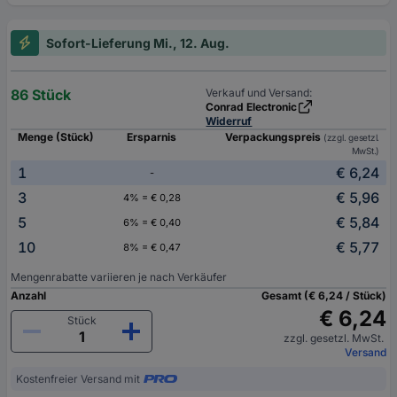
Sofort-Lieferung Mi., 12. Aug.
86 Stück
Verkauf und Versand:
Conrad Electronic
Widerruf
Menge (Stück)
Ersparnis
Verpackungspreis
(zzgl. gesetzl.
MwSt.)
1
€ 6,24
-
3
€ 5,96
4% = € 0,28
5
€ 5,84
6% = € 0,40
10
€ 5,77
8% = € 0,47
Mengenrabatte variieren je nach Verkäufer
Anzahl
Gesamt (€ 6,24 / Stück)
€ 6,24
Stück
zzgl. gesetzl. MwSt.
Versand
Kostenfreier Versand mit