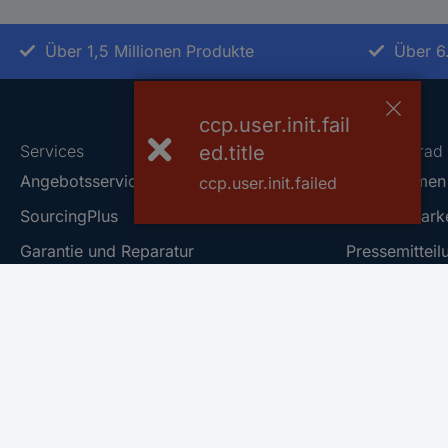
Über 1,5 Millionen Produkte
Über 6
ccp.user.init.fail
Services
ed.title
Über Conrad
Angebotsservice
Unternehmen
ccp.user.init.failed
SourcingPlus
Conrad Mark
Garantie und Reparatur
Pressemitteil
Geschenkkarte
Qualität
Project Business
Nachhaltigkei
E-Procurement
Rechtliches
ProcurePlus
Vulnerability
Alle Services
Karriere