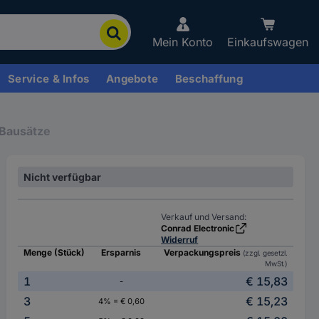
Mein Konto
Einkaufswagen
Service & Infos
Angebote
Beschaffung
 Bausätze
Nicht verfügbar
Verkauf und Versand:
Conrad Electronic
Widerruf
Menge (Stück)
Ersparnis
Verpackungspreis
(zzgl. gesetzl.
MwSt.)
1
€ 15,83
-
3
€ 15,23
4% = € 0,60