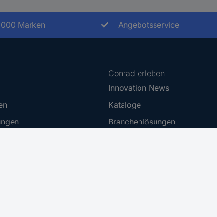
.000 Marken
Angebotsservice
Conrad erleben
Innovation News
en
Kataloge
ungen
Branchenlösungen
Ratgeber
t
Blog
Markenshop
 Disclosure Program
Für Bildungseinrichtungen
Alles für Ihre Bildungseinrich