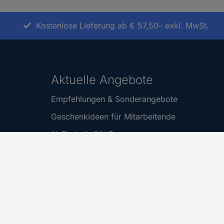
Kostenlose Lieferung ab € 57,50– exkl. MwSt.
Aktuelle Angebote
Empfehlungen & Sonderangebote
Geschenkideen für Mitarbeitende
% Technik-SALE
% Alle Conrad Gutscheine
Professionelles Technik-Zubehör
Hilfe
FAQ-Hilfecenter
tung