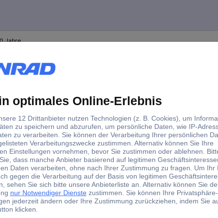
10 Jahre
 Expert 40305 Rennwagen LongLife Racer F1 Solar Rennwa