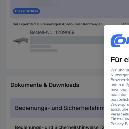
Dieser Artikel
Sol Expert 47170 Rennwagen Apollo Solar Rennwagen
ab 
Bestell-Nr.:
1209069
Dokumente & Downloads
Bedienungs- und Sicherheitshinweise
Bedienungs- und Sicherheitshinweise 1209073 Sol