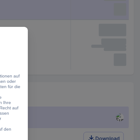
gen
Download