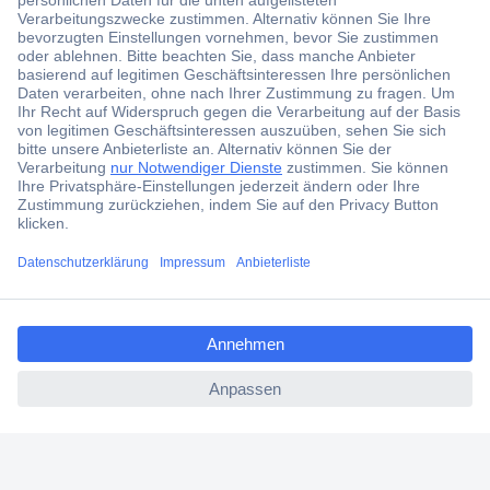
Angebotsservice
Kostenlose Lieferung ab € 57,50– exkl. MwSt.
Services
Über Conrad
Conrad erleben
ccp.user.init.failed.titl
e
ccp.user.init.failed
Für Bildungseinrichtungen
Aktuelle Angebote