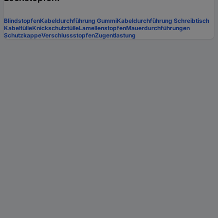
Blindstopfen
Kabeldurchführung Gummi
Kabeldurchführung Schreibtisch
Kabeltülle
Knickschutztülle
Lamellenstopfen
Mauerdurchführungen
Schutzkappe
Verschlussstopfen
Zugentlastung