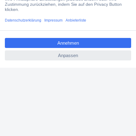
Services
ccp.user.init.failed.titl
Über Conrad
e
ccp.user.init.failed
Conrad erleben
Für Bildungseinrichtungen
Aktuelle Angebote
Hilfe