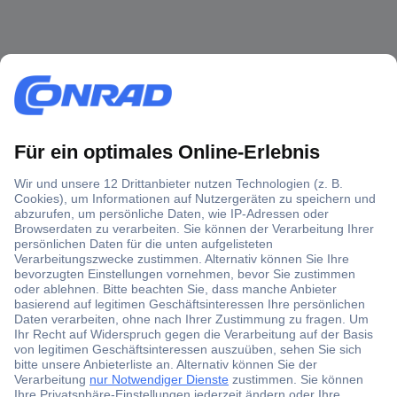
Über 1,5 Millionen Produkte
Über 6.000 Marken
Angebotsservice
Kostenlose Lieferung ab € 57,50– exkl. MwSt.