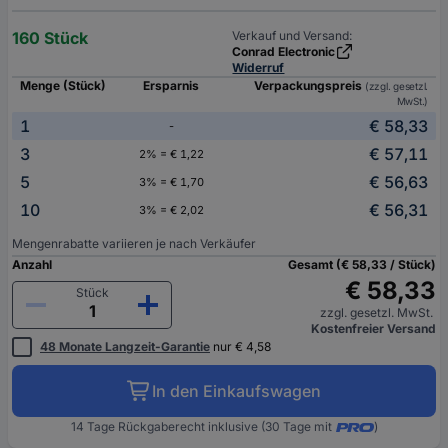
160 Stück
Verkauf und Versand:
Conrad Electronic
Widerruf
Menge (Stück)
Ersparnis
Verpackungspreis
(zzgl. gesetzl.
MwSt.)
1
€ 58,33
-
3
€ 57,11
2% = € 1,22
5
€ 56,63
3% = € 1,70
10
€ 56,31
3% = € 2,02
Mengenrabatte variieren je nach Verkäufer
Anzahl
Gesamt (€ 58,33 / Stück)
€ 58,33
Stück
zzgl. gesetzl. MwSt.
Kostenfreier Versand
48 Monate Langzeit-Garantie
nur € 4,58
In den Einkaufswagen
14 Tage Rückgaberecht inklusive (30 Tage mit
)