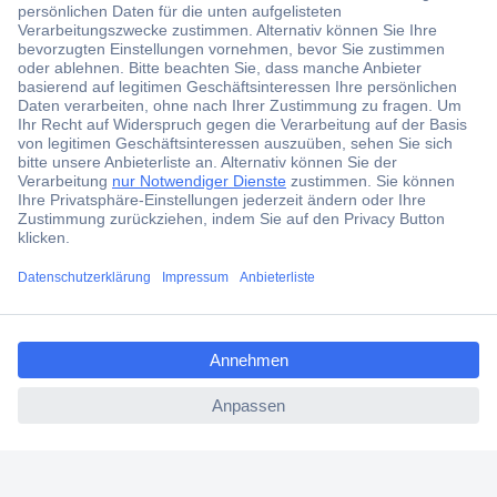
Über 1,5 Millionen Produkte
Über 6.000 Marken
Angebotsservice
Kostenlose Lieferung ab € 57,50– exkl. MwSt.
Services
Über Conrad
ccp.user.init.failed.titl
e
Conrad erleben
ccp.user.init.failed
Für Bildungseinrichtungen